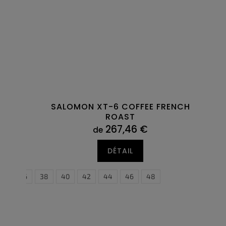
SALOMON XT-6 COFFEE FRENCH
ROAST
267,46 €
de
DÉTAIL
36
38
40
42
44
46
48