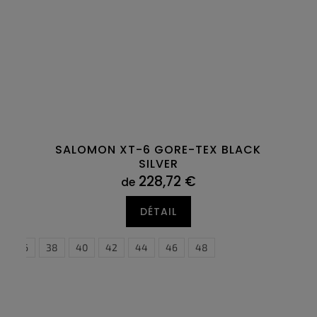
SALOMON XT-6 GORE-TEX BLACK
SILVER
228,72 €
de
DÉTAIL
36
38
40
42
44
46
48
C
o