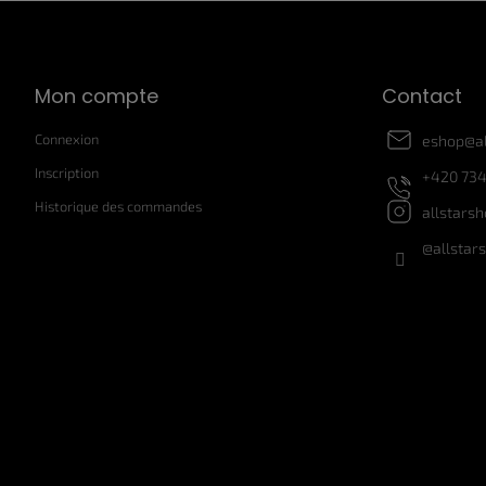
P
i
e
d
Mon compte
Contact
d
e
Connexion
eshop
@
a
p
a
Inscription
+420 734
g
Historique des commandes
allstars
e
@allstar