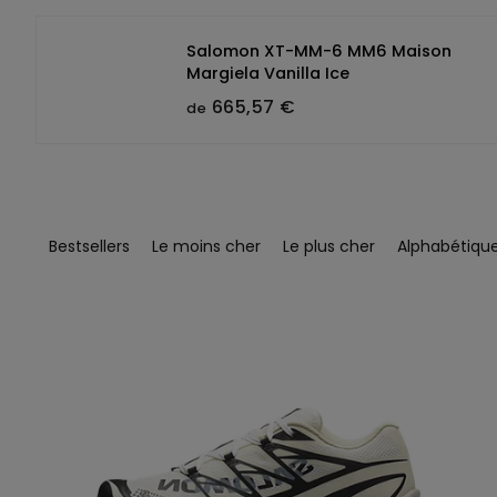
Salomon XT-MM-6 MM6 Maison
Margiela Vanilla Ice
665,57 €
de
T
r
Bestsellers
Le moins cher
Le plus cher
Alphabétiq
i
d
e
L
s
i
p
s
r
t
o
e
d
d
u
e
i
s