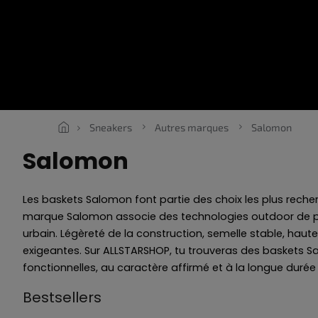
Aller
au
contenu
SNEAKERS
ROPE LACES
ESSENTIALS
VÊTEMENTS
Sneakers
Autres marques
Salomon
Salomon
Les baskets Salomon font partie des choix les plus recher
marque Salomon associe des technologies outdoor de poin
urbain. Légèreté de la construction, semelle stable, hau
exigeantes. Sur ALLSTARSHOP, tu trouveras des baskets Salo
fonctionnelles, au caractère affirmé et à la longue durée 
Bestsellers