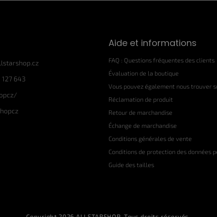
n
t
r
ô
Aide et informations
l
e
FAQ : Questions fréquentes des clients
d
llstarshop.cz
e
Évaluation de la boutique
 127 643
s
Vous pouvez également nous trouver su
l
hopcz/
i
Réclamation de produit
s
shopcz
Retour de marchandise
t
Échange de marchandise
e
s
Conditions générales de vente
Conditions de protection des données 
Guide des tailles
Copyright 2026
ALLSTARSHOP
. Tous droits réservés.