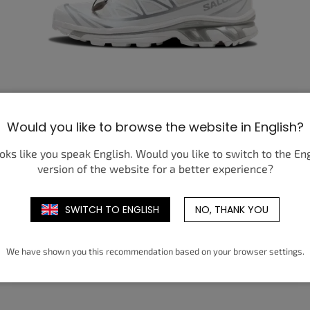
SALOMON XT-6 WHITE/FTW SILVER
Would you like to browse the website in English?
238,62 €
de
ooks like you speak English. Would you like to switch to the En
DÉTAIL
version of the website for a better experience?
36
38
40
42
44
46
48
SWITCH TO ENGLISH
NO, THANK YOU
We have shown you this recommendation based on your browser settings.