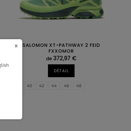
x
SALOMON XT-PATHWAY 2 FEID
FXXOMOR
372,97 €
de
glish
DÉTAIL
36
38
40
42
44
46
48