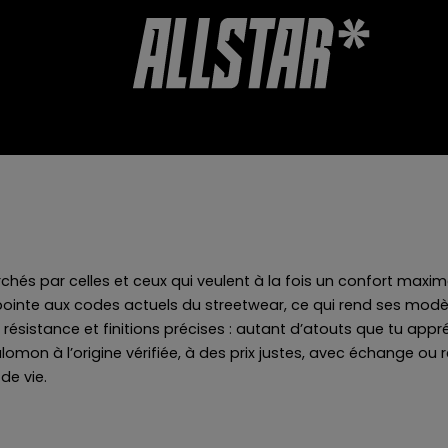
BONS CADEAUX
ACCESSOIRES
ÉVALUATION DE LA BOUTIQUE
chés par celles et ceux qui veulent à la fois un confort maxi
te aux codes actuels du streetwear, ce qui rend ses modèles 
te résistance et finitions précises : autant d’atouts que tu a
mon à l’origine vérifiée, à des prix justes, avec échange ou re
de vie.