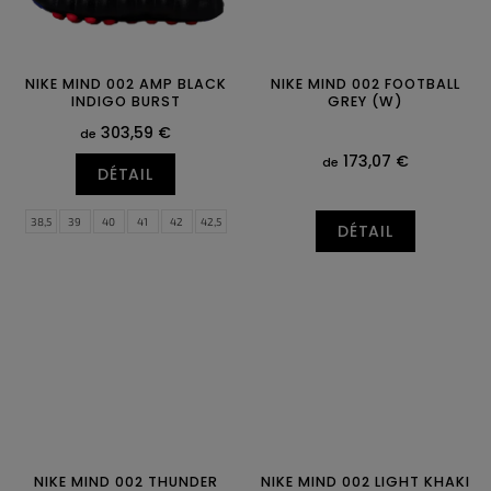
NIKE MIND 002 AMP BLACK
NIKE MIND 002 FOOTBALL
INDIGO BURST
GREY (W)
303,59 €
de
173,07 €
de
DÉTAIL
38,5
39
40
41
42
42,5
DÉTAIL
43
44
44,5
45
45,5
46
47
47,5
NIKE MIND 002 THUNDER
NIKE MIND 002 LIGHT KHAKI