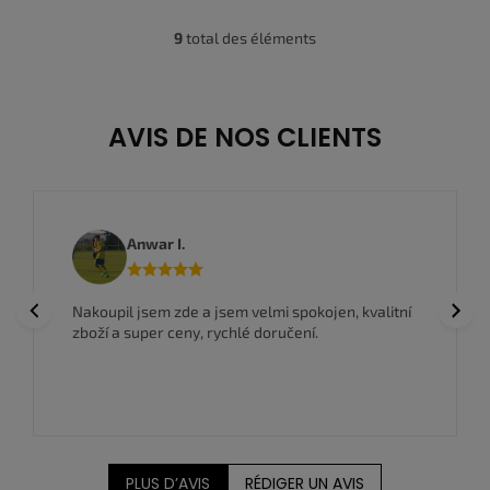
9
total des éléments
C
o
n
t
r
AVIS DE NOS CLIENTS
ô
l
e
d
e
Anwar I.
s
l
i
Previous
Next
Nakoupil jsem zde a jsem velmi spokojen, kvalitní
s
zboží a super ceny, rychlé doručení.
t
e
s
PLUS D’AVIS
RÉDIGER UN AVIS