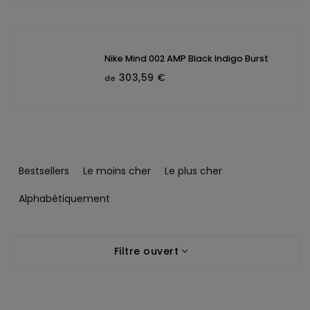
Nike Mind 002 AMP Black Indigo Burst
303,59 €
de
T
r
Bestsellers
Le moins cher
Le plus cher
i
d
Alphabétiquement
e
s
L
p
Filtre ouvert
i
r
s
o
t
d
e
u