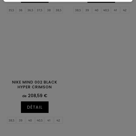
35,5
36
36,5
37,5
38
38,5
38,5
39
40
40,5
41
42
39
40
40,5
41
42
42,5
42,5
43
44
44,5
45
45,5
43
44
44,5
46
47
47,5
NIKE MIND 002 BLACK
HYPER CRIMSON
208,59 €
de
DÉTAIL
38,5
39
40
40,5
41
42
42,5
43
44
44,5
45
45,5
46
47
47,5