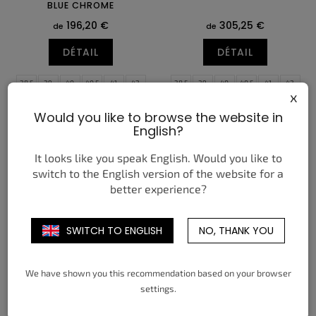
BLUE CHROME
196,20 €
305,25 €
de
de
DÉTAIL
DÉTAIL
38,5
39
40
40,5
41
42
38,5
39
40
40,5
41
42
x
42,5
43
44
44,5
45
45,5
42,5
43
44
44,5
45
45,5
Would you like to browse the website in
46
47,5
48,5
46
47
47,5
English?
It looks like you speak English. Would you like to
switch to the English version of the website for a
better experience?
SWITCH TO ENGLISH
NO, THANK YOU
NIKE MIND 002 LIGHT
NIKE MIND 002 LIGHT
SMOKE GREY (W)
SMOKE GREY
We have shown you this recommendation based on your browser
175,55 €
200,33 €
de
de
settings.
DÉTAIL
DÉTAIL