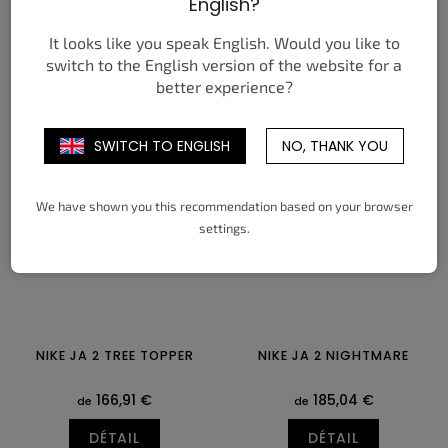
English?
BERRY (GS)
175,15 €
113,33 €
de
de
It looks like you speak English. Would you like to
switch to the English version of the website for a
DÉTAIL
DÉTAIL
better experience?
35
35,5
36
36,5
37,5
38
37,5
38
38,5
39
40
40,5
38,5
39
40
41
42
42,5
43
44
44,5
SWITCH TO ENGLISH
NO, THANK YOU
45
45,5
46
47
47,5
We have shown you this recommendation based on your browser
settings.
NIKE JA 2 TREE TOPPER
NIKE JA 2 NIGHTMARE
166,91 €
185,04 €
de
de
DÉTAIL
DÉTAIL