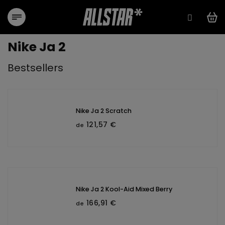
Aller
au
contenu
Nike Ja 2
Bestsellers
Nike Ja 2 Scratch
121,57 €
de
Nike Ja 2 Kool-Aid Mixed Berry
166,91 €
de