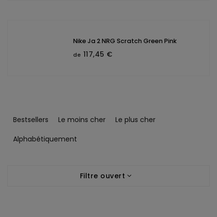
Nike Ja 2 NRG Scratch Green Pink
117,45 €
de
T
r
Bestsellers
Le moins cher
Le plus cher
i
d
Alphabétiquement
e
s
L
p
Filtre ouvert
i
r
s
o
t
d
e
u