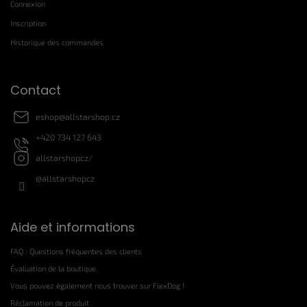
Connexion
d
d
e
d
Inscription
s
e
Historique des commandes
l
p
i
a
s
g
t
Contact
e
e
s
eshop
@
allstarshop.cz
+420 734 127 643
allstarshopcz/
@allstarshopcz
Aide et informations
FAQ : Questions fréquentes des clients
Évaluation de la boutique
Vous pouvez également nous trouver sur FlexDog !
Réclamation de produit