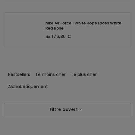
Nike Air Force 1 White Rope Laces White
Red Rose
176,80 €
de
T
r
Bestsellers
Le moins cher
Le plus cher
i
d
Alphabétiquement
e
s
L
p
Filtre ouvert
i
r
s
o
t
d
e
u