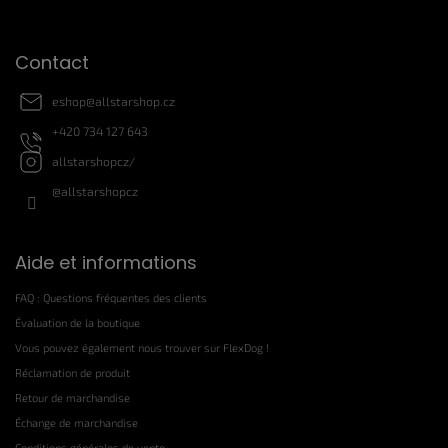
p
a
g
Contact
e
eshop
@
allstarshop.cz
+420 734 127 643
allstarshopcz/
@allstarshopcz
Aide et informations
FAQ : Questions fréquentes des clients
Évaluation de la boutique
Vous pouvez également nous trouver sur FlexDog !
Réclamation de produit
Retour de marchandise
Échange de marchandise
Conditions générales de vente