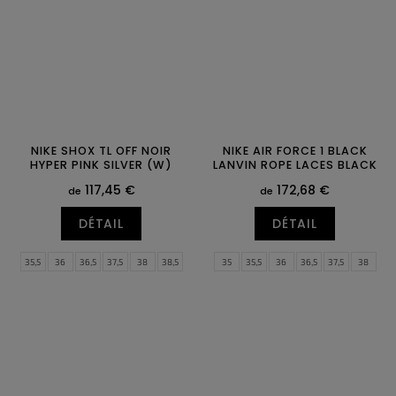
47
47,5
47
47,5
NIKE SHOX TL OFF NOIR
NIKE AIR FORCE 1 BLACK
HYPER PINK SILVER (W)
LANVIN ROPE LACES BLACK
117,45 €
172,68 €
de
de
DÉTAIL
DÉTAIL
35,5
36
36,5
37,5
38
38,5
35
35,5
36
36,5
37,5
38
39
40
40,5
41
42
42,5
38,5
39
40
40,5
41
42
43
44
44,5
45
45,5
46
42,5
43
44
44,5
45
45,5
47
47,5
46
47