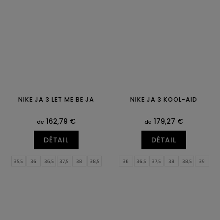
46
47
47,5
46
47
47,5
NIKE JA 3 LET ME BE JA
NIKE JA 3 KOOL-AID
162,79 €
179,27 €
de
de
DÉTAIL
DÉTAIL
35,5
36
36,5
37,5
38
38,5
36
36,5
37,5
38
38,5
39
39
40
40,5
41
42
42,5
40
40,5
41
42
42,5
43
43
44
44,5
45
45,5
46
44
44,5
45
45,5
46
47
47
47,5
47,5
48,5