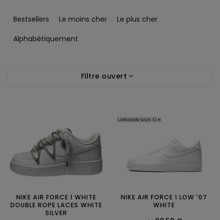
T
r
Bestsellers
Le moins cher
Le plus cher
i
d
Alphabétiquement
e
s
L
p
Filtre ouvert
i
r
s
o
t
d
e
u
LIVRAISON SOUS 72 H
d
i
e
t
s
s
p
r
o
d
u
NIKE AIR FORCE 1 WHITE
NIKE AIR FORCE 1 LOW '07
DOUBLE ROPE LACES WHITE
WHITE
i
SILVER