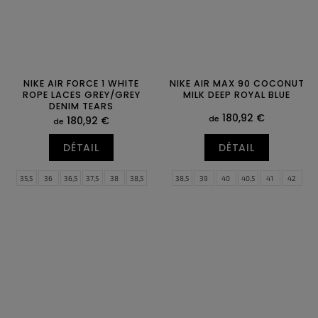
NIKE AIR FORCE 1 WHITE
NIKE AIR MAX 90 COCONUT
ROPE LACES GREY/GREY
MILK DEEP ROYAL BLUE
DENIM TEARS
180,92 €
de
180,92 €
de
DÉTAIL
DÉTAIL
35,5
36
36,5
37,5
38
38,5
38,5
39
40
40,5
41
42
39
40
40,5
41
42
42,5
42,5
43
44
44,5
45
45,5
43
44
44,5
45
45,5
46
46
47
47,5
47
47,5