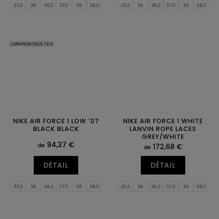
35,5
36
36,5
37,5
38
38,5
35,5
36
36,5
37,5
38
38,5
39
40
40,5
41
42
42,5
39
40
40,5
41
42
42,5
43
44
44,5
45
45,5
46
43
44
44,5
45
45,5
46
47
47,5
47
47,5
LIVRAISON SOUS 72 H
NIKE AIR FORCE 1 LOW '07
NIKE AIR FORCE 1 WHITE
BLACK BLACK
LANVIN ROPE LACES
GREY/WHITE
94,37 €
de
172,68 €
de
DÉTAIL
DÉTAIL
35,5
36
36,5
37,5
38
38,5
35,5
36
36,5
37,5
38
38,5
39
40
40,5
41
42
42,5
39
40
40,5
41
42
42,5
43
44
44,5
45
45,5
46
43
44
44,5
45
45,5
46