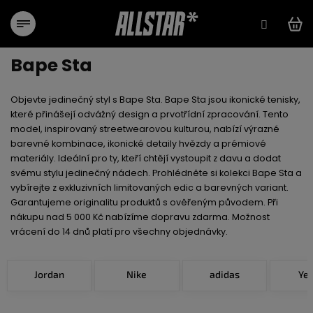
Aller
au
contenu
Bape Sta
Objevte jedinečný styl s Bape Sta. Bape Sta jsou ikonické tenisky,
které přinášejí odvážný design a prvotřídní zpracování. Tento
model, inspirovaný streetwearovou kulturou, nabízí výrazné
barevné kombinace, ikonické detaily hvězdy a prémiové
materiály. Ideální pro ty, kteří chtějí vystoupit z davu a dodat
svému stylu jedinečný nádech. Prohlédněte si kolekci Bape Sta a
vybírejte z exkluzivních limitovaných edic a barevných variant.
Garantujeme originalitu produktů s ověřeným původem. Při
nákupu nad 5 000 Kč nabízíme dopravu zdarma. Možnost
vrácení do 14 dnů platí pro všechny objednávky.
Jordan
Nike
adidas
Ye