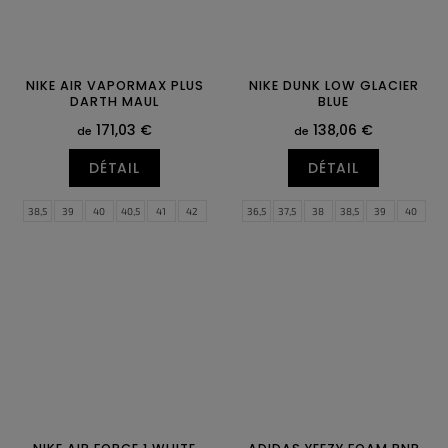
NIKE AIR VAPORMAX PLUS
NIKE DUNK LOW GLACIER
DARTH MAUL
BLUE
171,03 €
138,06 €
de
de
DÉTAIL
DÉTAIL
38,5
39
40
40,5
41
42
36,5
37,5
38
38,5
39
40
42,5
43
44
44,5
45
45,5
40,5
41
42
42,5
43
44
46
47
47,5
44,5
45
45,5
46
47
47,5