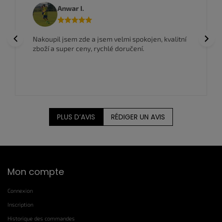
i
Anwar I.
s
t
e
Previous
Next
Nakoupil jsem zde a jsem velmi spokojen, kvalitní
s
zboží a super ceny, rychlé doručení.
PLUS D’AVIS
RÉDIGER UN AVIS
P
Mon compte
i
e
Connexion
d
d
Inscription
e
Historique des commandes