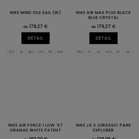
NIKE MIND 002 SAIL (W)
NIKE AIR MAX PLUS BLACK
BLUE CRYSTAL
179,27 €
179,27 €
de
de
DÉTAIL
DÉTAIL
35,5
36
36,5
37,5
38
38,5
40,5
41
42
42,5
43
44
39
40
40,5
41
42
42,5
44,5
45
45,5
46
47
47,5
43
44
44,5
48,5
49,5
NIKE AIR FORCE 1 LOW '07
NIKE JA 3 JURASSIC PARK
ORANGE WHITE PATENT
EXPLORER
183,39 €
138,06 €