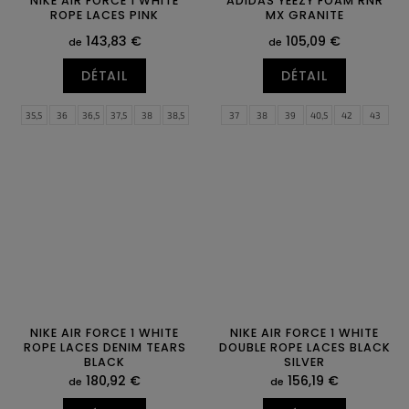
NIKE AIR FORCE 1 WHITE
ADIDAS YEEZY FOAM RNR
ROPE LACES PINK
MX GRANITE
143,83 €
105,09 €
de
de
DÉTAIL
DÉTAIL
35,5
36
36,5
37,5
38
38,5
37
38
39
40,5
42
43
39
40
40,5
41
42
42,5
44,5
46
47
48,5
50
51
43
44
44,5
45
45,5
46
52
47
47,5
NIKE AIR FORCE 1 WHITE
NIKE AIR FORCE 1 WHITE
ROPE LACES DENIM TEARS
DOUBLE ROPE LACES BLACK
BLACK
SILVER
180,92 €
156,19 €
de
de