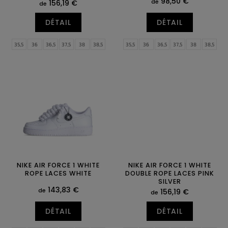
t
98,50 €
de
156,19 €
de
s
DÉTAIL
DÉTAIL
35,5
36
36,5
37,5
38
38,5
35,5
36
36,5
37,5
38
38,5
39
40
40,5
41
42
42,5
39
40
40,5
41
42
42,5
43
44
44,5
45
45,5
46
43
44
44,5
45
45,5
46
47
47,5
47
47,5
NIKE AIR FORCE 1 WHITE
NIKE AIR FORCE 1 WHITE
ROPE LACES WHITE
DOUBLE ROPE LACES PINK
SILVER
143,83 €
de
156,19 €
de
DÉTAIL
DÉTAIL