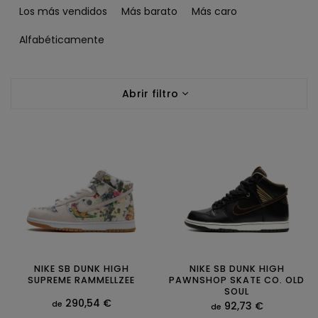
l
Los más vendidos
Más barato
Más caro
a
s
Alfabéticamente
i
f
L
i
Abrir filtro
i
c
s
a
t
c
a
i
d
ó
e
n
p
d
r
e
o
p
d
r
u
o
c
NIKE SB DUNK HIGH
NIKE SB DUNK HIGH
d
SUPREME RAMMELLZEE
PAWNSHOP SKATE CO. OLD
t
u
SOUL
o
290,54 €
c
de
92,73 €
de