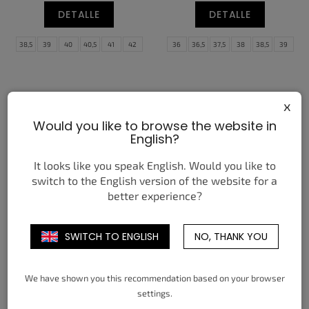
s
t
DETALLE
DETALLE
o
s
38,5
39
40
40,5
41
42
36
36,5
37,5
38
38,5
39
42,5
43
44
44,5
45
45,5
40
40,5
41
42
42,5
43
46
47,5
44
44,5
45
45,5
46
47,5
x
Would you like to browse the website in
English?
It looks like you speak English. Would you like to
switch to the English version of the website for a
better experience?
NIKE SB DUNK HIGH
NIKE SB DUNK HIGH RUN
CONCEPTS TURDUNKEN
THE JEWELS
SWITCH TO ENGLISH
NO, THANK YOU
175,15 €
158,66 €
de
de
DETALLE
DETALLE
We have shown you this recommendation based on your browser
settings.
36
36,5
37,5
38
38,5
39
36
36,5
37,5
38
38,5
39