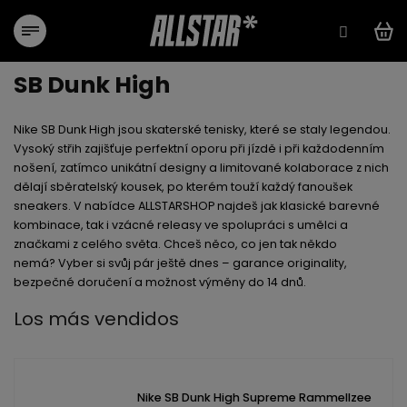
Ir
al
contenido
SB Dunk High
Nike SB Dunk High
jsou skaterské tenisky, které se staly legendou.
Vysoký střih zajišťuje perfektní oporu při jízdě i při každodenním
nošení, zatímco unikátní designy a limitované kolaborace z nich
dělají sběratelský kousek, po kterém touží každý fanoušek
sneakers. V nabídce
ALLSTARSHOP
najdeš jak klasické barevné
kombinace, tak i vzácné releasy ve spolupráci s umělci a
značkami z celého světa. Chceš něco, co jen tak někdo
nemá?
Vyber si svůj pár ještě dnes –
garance originality,
bezpečné doručení a možnost výměny do 14 dnů.
Los más vendidos
Nike SB Dunk High Supreme Rammellzee