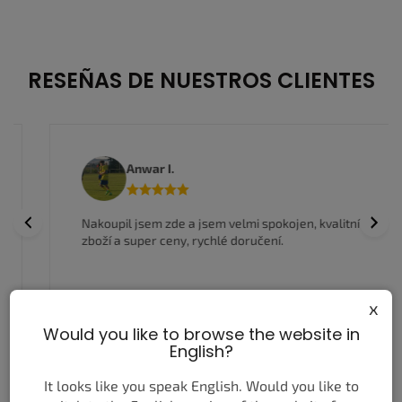
RESEÑAS DE NUESTROS CLIENTES
Anwar I.
Previous
Next
Nakoupil jsem zde a jsem velmi spokojen, kvalitní
zboží a super ceny, rychlé doručení.
x
Would you like to browse the website in
English?
MÁS RESEÑAS
ESCRIBIR UNA RESEÑA
It looks like you speak English. Would you like to