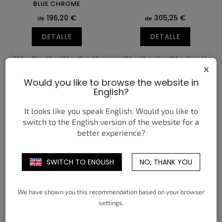
BLUE CHROME
196,20 €
305,25 €
de
de
DETALLE
DETALLE
38,5
39
40
40,5
41
42
38,5
39
40
40,5
41
42
x
42,5
43
44
44,5
45
45,5
42,5
43
44
44,5
45
45,5
Would you like to browse the website in
46
47,5
48,5
46
47
47,5
English?
It looks like you speak English. Would you like to
switch to the English version of the website for a
better experience?
SWITCH TO ENGLISH
NO, THANK YOU
NIKE MIND 002 LIGHT
NIKE MIND 002 LIGHT
SMOKE GREY (W)
SMOKE GREY
We have shown you this recommendation based on your browser
175,55 €
200,33 €
de
de
settings.
DETALLE
DETALLE