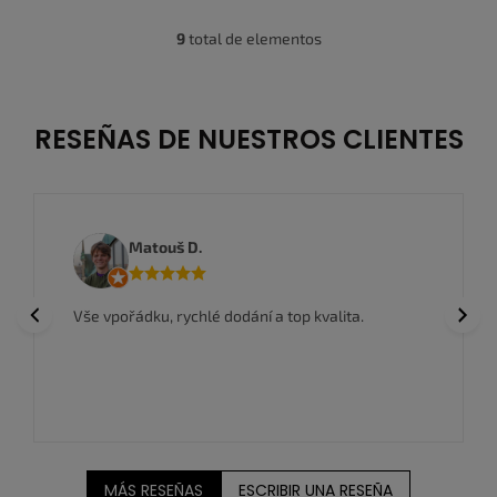
9
total de elementos
C
o
n
t
r
RESEÑAS DE NUESTROS CLIENTES
o
l
e
s
d
Matouš D.
e
l
i
Previous
Next
Vše vpořádku, rychlé dodání a top kvalita.
s
t
a
d
o
MÁS RESEÑAS
ESCRIBIR UNA RESEÑA