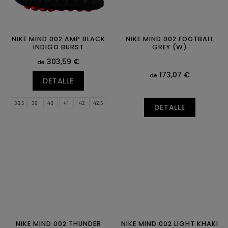
NIKE MIND 002 AMP BLACK
NIKE MIND 002 FOOTBALL
INDIGO BURST
GREY (W)
303,59 €
de
173,07 €
de
DETALLE
38,5
39
40
41
42
42,5
DETALLE
43
44
44,5
45
45,5
46
47
47,5
NIKE MIND 002 THUNDER
NIKE MIND 002 LIGHT KHAKI