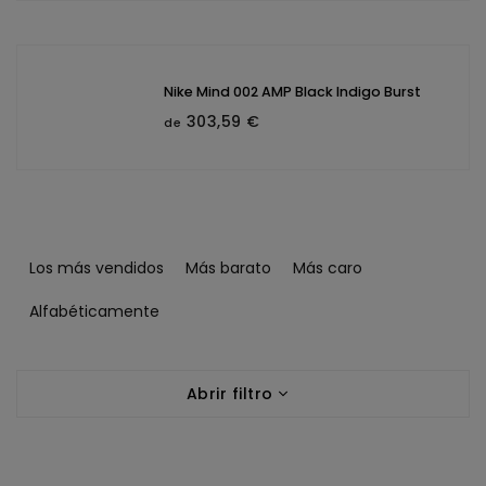
Nike Mind 002 AMP Black Indigo Burst
303,59 €
de
C
l
Los más vendidos
Más barato
Más caro
a
s
Alfabéticamente
i
f
L
i
Abrir filtro
i
c
s
a
t
c
a
i