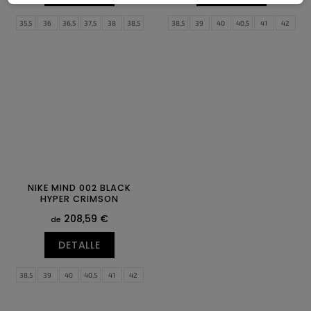
35,5
36
36,5
37,5
38
38,5
38,5
39
40
40,5
41
42
39
40
40,5
41
42
42,5
42,5
43
44
44,5
45
45,5
43
44
44,5
46
47
47,5
NIKE MIND 002 BLACK
HYPER CRIMSON
208,59 €
de
DETALLE
38,5
39
40
40,5
41
42
42,5
43
44
44,5
45
45,5
46
47
47,5