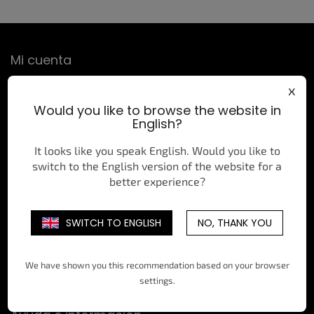
P
Mi cuenta
i
e
x
Iniciar sesión
d
e
Would you like to browse the website in
Registrarse
English?
p
Historial de pedidos
á
It looks like you speak English. Would you like to
g
switch to the English version of the website for a
i
Póngase en contacto con
better experience?
n
a
eshop
@
allstarshop.cz
SWITCH TO ENGLISH
NO, THANK YOU
+420 734 127 643
allstarshopcz/
We have shown you this recommendation based on your browser
@allstarshopcz
settings.