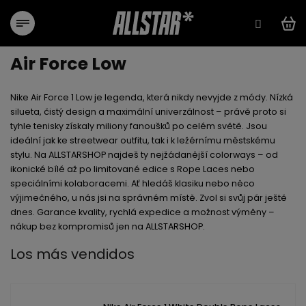
Ir
al
contenido
Air Force Low
Nike Air Force 1 Low
je legenda, která nikdy nevyjde z módy. Nízká
silueta, čistý design a maximální univerzálnost – právě proto si
tyhle tenisky získaly miliony fanoušků po celém světě. Jsou
ideální jak ke streetwear outfitu, tak i k ležérnímu městskému
stylu. Na ALLSTARSHOP najdeš ty nejžádanější colorways – od
ikonické bílé až po limitované edice s Rope Laces nebo
speciálními kolaboracemi. Ať hledáš klasiku nebo něco
výjimečného, u nás jsi na správném místě.
Zvol si svůj pár ještě
dnes.
Garance kvality, rychlá expedice a možnost výměny –
nákup bez kompromisů jen na
ALLSTARSHOP
.
Los más vendidos