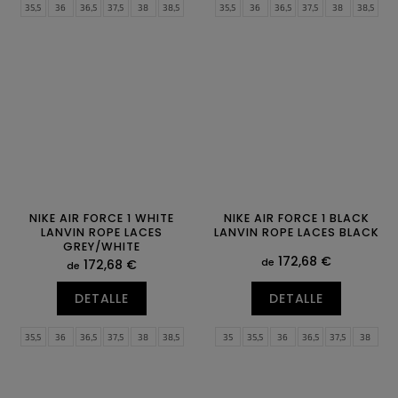
35,5
36
36,5
37,5
38
38,5
35,5
36
36,5
37,5
38
38,5
39
40
40,5
41
42
42,5
39
40
40,5
41
42
42,5
43
44
44,5
45
45,5
46
43
44
44,5
45
45,5
46
47
47,5
47
47,5
NIKE AIR FORCE 1 WHITE
NIKE AIR FORCE 1 BLACK
LANVIN ROPE LACES
LANVIN ROPE LACES BLACK
GREY/WHITE
172,68 €
de
172,68 €
de
DETALLE
DETALLE
35,5
36
36,5
37,5
38
38,5
35
35,5
36
36,5
37,5
38
39
40
40,5
41
42
42,5
38,5
39
40
40,5
41
42
43
44
44,5
45
45,5
46
42,5
43
44
44,5
45
45,5