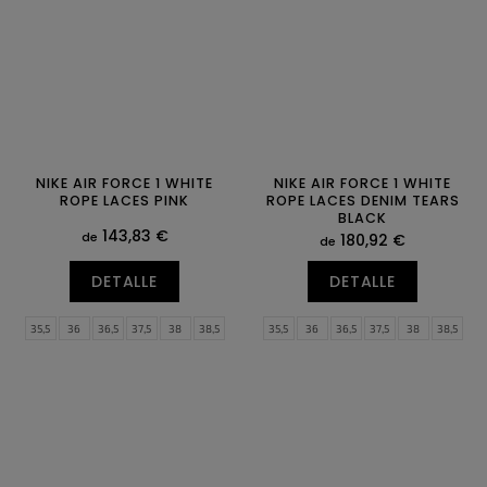
47
47,5
46
47
NIKE AIR FORCE 1 WHITE
NIKE AIR FORCE 1 WHITE
ROPE LACES PINK
ROPE LACES DENIM TEARS
BLACK
143,83 €
de
180,92 €
de
DETALLE
DETALLE
35,5
36
36,5
37,5
38
38,5
35,5
36
36,5
37,5
38
38,5
39
40
40,5
41
42
42,5
39
40
40,5
41
42
42,5
43
44
44,5
45
45,5
46
43
44
44,5
45
45,5
46
47
47,5
47
47,5