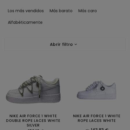
C
l
Los más vendidos
Más barato
Más caro
a
s
Alfabéticamente
i
f
L
i
Abrir filtro
i
c
s
a
t
c
a
i
d
ó
e
n
p
d
r
e
o
p
d
r
u
o
c
NIKE AIR FORCE 1 WHITE
NIKE AIR FORCE 1 WHITE
d
DOUBLE ROPE LACES WHITE
ROPE LACES WHITE
t
u
SILVER
143,83 €