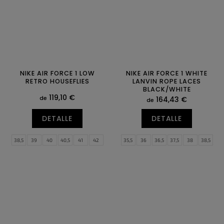
NIKE AIR FORCE 1 LOW
NIKE AIR FORCE 1 WHITE
RETRO HOUSEFLIES
LANVIN ROPE LACES
BLACK/WHITE
119,10 €
de
164,43 €
de
DETALLE
DETALLE
38,5
39
40
40,5
41
42
35,5
36
36,5
37,5
38
38,5
42,5
43
44
44,5
45
45,5
39
40
40,5
41
42
42,5
46
47,5
43
44
44,5
45
45,5
46
47
47,5