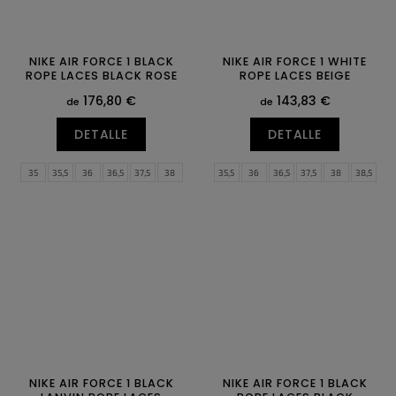
NIKE AIR FORCE 1 BLACK
NIKE AIR FORCE 1 WHITE
ROPE LACES BLACK ROSE
ROPE LACES BEIGE
176,80 €
143,83 €
de
de
DETALLE
DETALLE
35
35,5
36
36,5
37,5
38
35,5
36
36,5
37,5
38
38,5
38,5
39
40
40,5
41
42
39
40
40,5
41
42
42,5
42,5
43
44
44,5
45
45,5
43
44
44,5
45
45,5
46
46
47
47
47,5
NIKE AIR FORCE 1 BLACK
NIKE AIR FORCE 1 BLACK