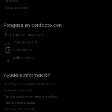
e
Registrarse
p
Historial de pedidos
á
g
i
Póngase en contacto con
n
a
eshop
@
allstarshop.cz
+420 734 127 643
allstarshopcz/
@allstarshopcz
Ayuda e información
FAQ: Preguntas frecuentes de los clientes
Evaluación de la tienda
¡También puedes encontrarnos en FlexDog!
Reclamación de producto
Devolución de mercancía