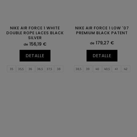
NIKE AIR FORCE 1 WHITE
NIKE AIR FORCE 1 LOW '07
DOUBLE ROPE LACES BLACK
PREMIUM BLACK PATENT
SILVER
179,27 €
de
156,19 €
de
DETALLE
DETALLE
35
35,5
36
36,5
37,5
38
38,5
39
40
40,5
41
42
38,5
39
40
40,5
41
42
42,5
43
44
44,5
45
45,5
42,5
43
44
44,5
45
45,5
46
47
47,5
46
47