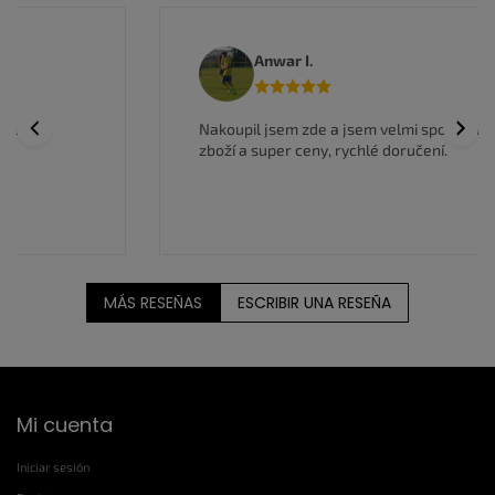
e
l
i
Anwar I.
s
t
a
Previous
Next
Nakoupil jsem zde a jsem velmi spokojen, kvalitní
d
zboží a super ceny, rychlé doručení.
o
MÁS RESEÑAS
ESCRIBIR UNA RESEÑA
P
Mi cuenta
i
e
Iniciar sesión
d