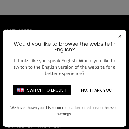
F
Mein Konto
u
x
ß
Anmelden
Would you like to browse the website in
z
English?
e
Registrieren
i
Bestellhistorie
It looks like you speak English. Would you like to
l
switch to the English version of the website for a
e
better experience?
Kontakt
eshop
@
allstarshop.cz
SWITCH TO ENGLISH
NO, THANK YOU
allstarshopcz/
@allstarshopcz
We have shown you this recommendation based on your browser
settings.
Hilfe und Informationen