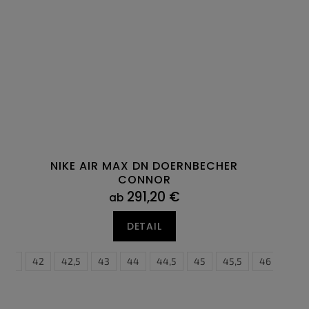
NIKE AIR MAX DN DOERNBECHER
CONNOR
291,20 €
ab
DETAIL
41
42
42,5
43
44
44,5
45
45,5
46
47,5