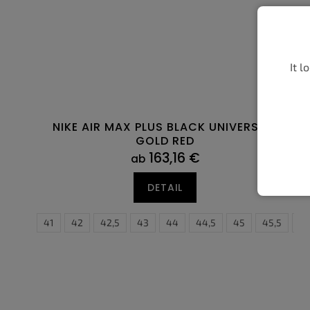
It l
NIKE AIR MAX PLUS BLACK UNIVERSITY
GOLD RED
163,16 €
ab
DETAIL
40,5
41
42
42,5
43
44
44,5
38,5
45
39
45,5
40
4