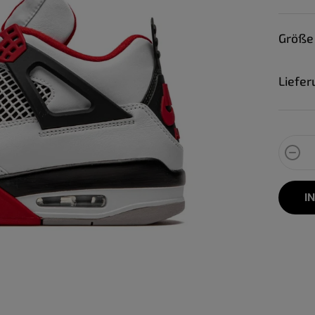
Größe
Liefer
I