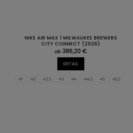
NIKE AIR MAX 1 MILWAUKEE BREWERS
CITY CONNECT (2026)
386,20 €
ab
DETAIL
40,5
41
42
42,5
43
36
44
37
44,5
37,5
45
38
45,5
38,5
4