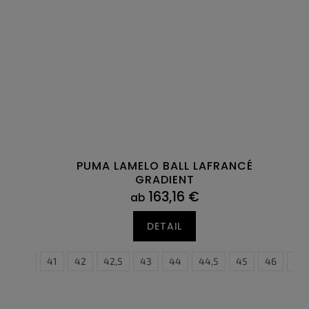
PUMA LAMELO BALL LAFRANCÉ
GRADIENT
163,16 €
ab
DETAIL
40,5
41
42
42,5
43
44
44,5
45
46
47
40