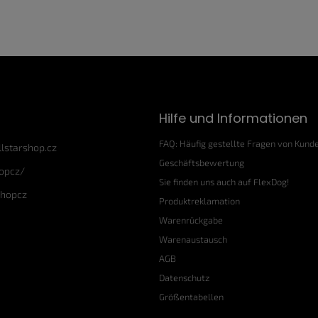
Hilfe und Informationen
FAQ: Häufig gestellte Fragen von Kund
llstarshop.cz
Geschäftsbewertung
hopcz/
Sie finden uns auch auf FlexDog!
shopcz
Produktreklamation
Warenrückgabe
Warenaustausch
AGB
Datenschutz
Größentabellen