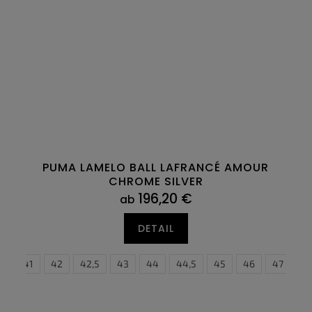
PUMA LAMELO BALL LAFRANCÉ AMOUR
CHROME SILVER
196,20 €
ab
DETAIL
,5
41
42
42,5
43
44
44,5
45
46
40
47
40,5