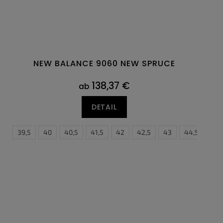
NEW BALANCE 9060 NEW SPRUCE
138,37 €
ab
DETAIL
,5
5
45,5
39,5
46,5
40
40,5
47,5
41,5
42
42,5
43
44,5
45