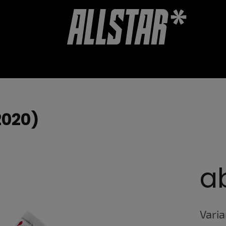
UTSCHEINE
ZUBEHÖR
GESCHÄFTSBEWERTUNG
2020)
a
Verkau
Vari