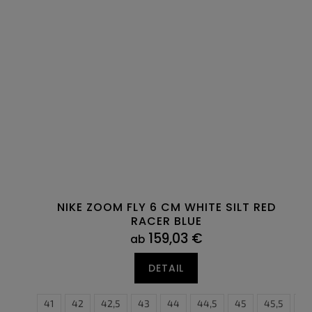
NIKE ZOOM FLY 6 CM WHITE SILT RED
RACER BLUE
159,03 €
ab
DETAIL
40,5
41
42
42,5
43
44
44,5
45
45,5
4