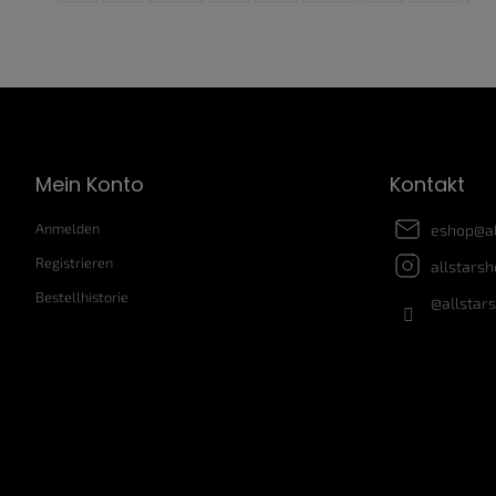
F
u
ß
z
Mein Konto
Kontakt
e
i
Anmelden
eshop
@
a
l
e
Registrieren
allstars
Bestellhistorie
@allstar