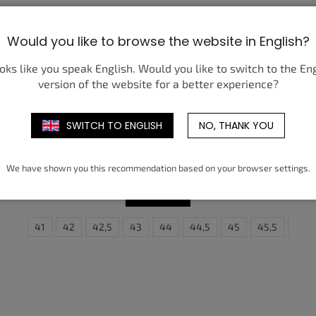
Would you like to browse the website in English?
ooks like you speak English. Would you like to switch to the En
version of the website for a better experience?
SWITCH TO ENGLISH
NO, THANK YOU
NIKE AIR FORCE 1 LOW '07 PREMIUM
BLACK PATENT
179,68 €
ab
We have shown you this recommendation based on your browser settings.
DETAIL
6
40,5
47
41
47,5
42
42,5
43
44
44,5
45
40
45,5
40,5
46
4