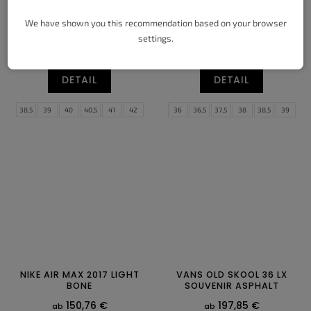
NIKE KOBE 5 PROTRO
NIKE AIR MAX TERRASCAPE
We have shown you this recommendation based on your browser
CAITLIN CLARK COCONUT
PLUS BLACK ANTHRACITE
settings.
MILK SPRUCE
134,24 €
ab
390,33 €
ab
DETAIL
DETAIL
38,5
39
40
40,5
41
42
36
36,5
37,5
38
38,5
39
42,5
43
44
44,5
45
45,5
40
40,5
41
42
42,5
47
46
47
47,5
48,5
49,5
50,5
47,5
51,5
NIKE AIR MAX 2017 LIGHT
VANS OLD SKOOL 36 LX
BONE
SOUVENIR ASPHALT
150,76 €
197,85 €
ab
ab