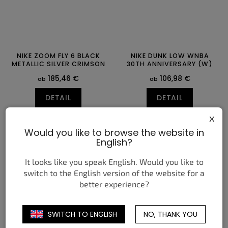
NIKE ZOOM FLY 6 BLACK
NIKE DUNK LOW WNBA
METALLIC SILVER CRIMSON
30TH ANNIVERSARY (W)
185,46 €
106,98 €
ab
ab
DETAIL
DETAIL
x
38,5
39
40
40,5
41
42
35,5
36
36,5
37,5
38
38,5
Would you like to browse the website in
42,5
43
44
44,5
45
45,5
39
40
40,5
41
42
42,5
English?
46
47
47,5
43
44
44,5
It looks like you speak English. Would you like to
switch to the English version of the website for a
better experience?
SWITCH TO ENGLISH
NO, THANK YOU