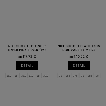
NIKE SHOX TL OFF NOIR
NIKE SHOX TL BLACK LYON
HYPER PINK SILVER (W)
BLUE VARSITY MAIZE
117,72 €
140,02 €
ab
ab
DETAIL
DETAIL
35,5
36
36,5
37,5
38
38,5
36
36,5
37,5
38
38,5
39
39
40
40,5
41
42
42,5
40
40,5
41
42
42,5
43
43
44
44,5
45
45,5
46
44
44,5
45
45,5
46
47,5
47
47,5