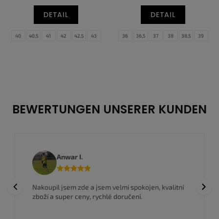
DETAIL
DETAIL
40
40,5
41
42
42,5
43
36
36,5
37
38
38,5
39
44
44,5
45
45,5
46
47,5
40
40,5
41
42
BEWERTUNGEN UNSERER KUNDEN
Anwar I.
Previous
Next
Nakoupil jsem zde a jsem velmi spokojen, kvalitní
zboží a super ceny, rychlé doručení.