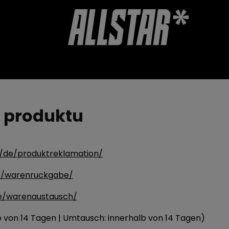
UTSCHEINE
ZUBEHÖR
GESCHÄFTSBEWERTUNG
u produktu
z/de/produktreklamation/
de/warenruckgabe/
de/warenaustausch/
b von 14 Tagen | Umtausch: innerhalb von 14 Tagen
)