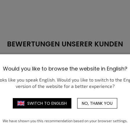
BEWERTUNGEN UNSERER KUNDEN
Would you like to browse the website in English?
Anwar I.
ooks like you speak English. Would you like to switch to the En
version of the website for a better experience?
Nakoupil jsem zde a jsem velmi
N
spokojen, kvalitní zboží a super ceny,
s
rychlé doručení.
d
SWITCH TO ENGLISH
NO, THANK YOU
z
We have shown you this recommendation based on your browser settings.