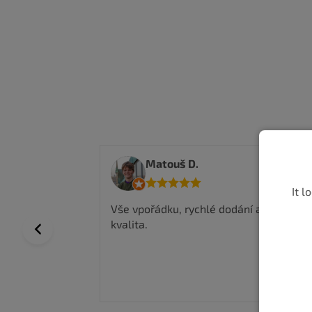
Matouš D.
It l
em spokojenej
Vše vpořádku, rychlé dodání a top
 , skvělá
kvalita.
Previous
ím uznat že
 potřeba to