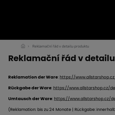
Zum
Inhalt
springen
SNEAKERS
ROPE LACES
ESSENTIALS
KLEIDUNG
G
Reklamační řád v detailu produktu
Reklamační řád v detail
Reklamation der Ware
:
https://www.allstarshop.c
Rückgabe der Ware
:
https://www.allstarshop.cz/
Umtausch der Ware
:
https://www.allstarshop.cz/
(
Reklamation: bis zu 24 Monate | Rückgabe: innerhal