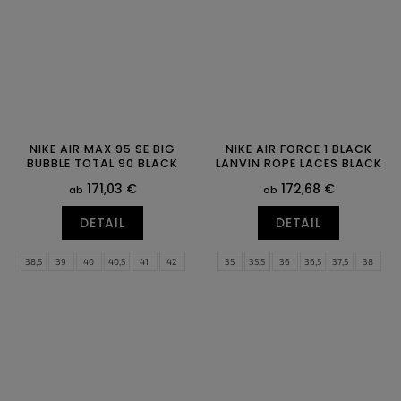
47
47,5
47,5
48,5
NIKE AIR MAX 95 SE BIG
NIKE AIR FORCE 1 BLACK
BUBBLE TOTAL 90 BLACK
LANVIN ROPE LACES BLACK
171,03 €
172,68 €
ab
ab
DETAIL
DETAIL
38,5
39
40
40,5
41
42
35
35,5
36
36,5
37,5
38
42,5
43
44
44,5
45
45,5
38,5
39
40
40,5
41
42
46
47
47,5
42,5
43
44
44,5
45
45,5
46
47