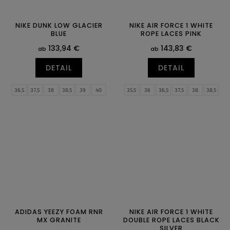
NIKE DUNK LOW GLACIER
NIKE AIR FORCE 1 WHITE
BLUE
ROPE LACES PINK
133,94 €
143,83 €
ab
ab
DETAIL
DETAIL
36,5
37,5
38
38,5
39
40
35,5
36
36,5
37,5
38
38,5
40,5
41
42
42,5
43
44
39
40
40,5
41
42
42,5
44,5
45
45,5
46
47
47,5
43
44
44,5
45
45,5
46
47
47,5
ADIDAS YEEZY FOAM RNR
NIKE AIR FORCE 1 WHITE
MX GRANITE
DOUBLE ROPE LACES BLACK
SILVER