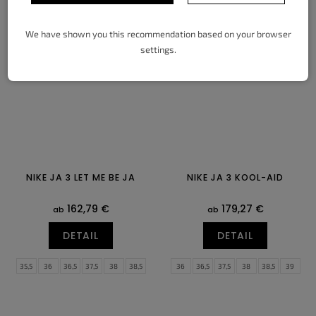
38,5
39
40
40,5
41
42
38,5
39
40
40,5
41
42
42,5
43
44
44,5
45
45,5
42,5
43
44
44,5
45
45,5
We have shown you this recommendation based on your browser
46
47
47,5
46
47
47,5
settings.
NIKE JA 3 LET ME BE JA
NIKE JA 3 KOOL-AID
162,79 €
179,27 €
ab
ab
DETAIL
DETAIL
35,5
36
36,5
37,5
38
38,5
36
36,5
37,5
38
38,5
39
39
40
40,5
41
42
42,5
40
40,5
41
42
42,5
43
43
44
44,5
45
45,5
46
44
44,5
45
45,5
46
47