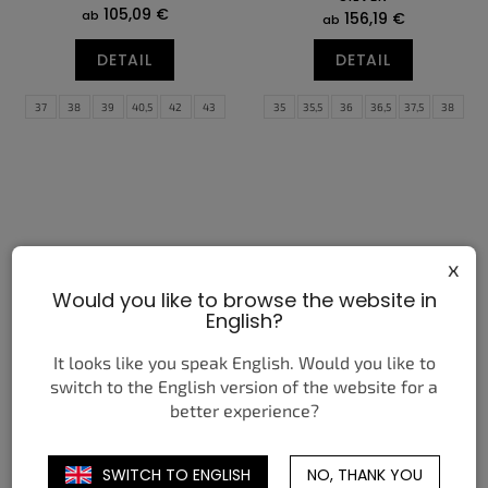
105,09 €
ab
156,19 €
ab
DETAIL
DETAIL
37
38
39
40,5
42
43
35
35,5
36
36,5
37,5
38
44,5
46
47
48,5
50
51
38,5
39
40
40,5
41
42
52
42,5
43
44
44,5
45
45,5
46
47
x
Would you like to browse the website in
English?
It looks like you speak English. Would you like to
NIKE AIR MAX 90 ZEST T90
NIKE AIR FORCE 1 LOW '07
LASER
PREMIUM BLACK PATENT
switch to the English version of the website for a
better experience?
191,63 €
179,27 €
ab
ab
DETAIL
DETAIL
SWITCH TO ENGLISH
NO, THANK YOU