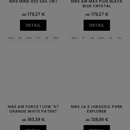
NIKE MIND 002 SAIL (W)
NIKE AIR MAX PLUS BLACK
BLUE CRYSTAL
179,27 €
179,27 €
ab
ab
DETAIL
DETAIL
35,5
36
36,5
37,5
38
38,5
40,5
41
42
42,5
43
44
39
40
40,5
41
42
42,5
44,5
45
45,5
46
47
47,5
43
44
44,5
48,5
49,5
NIKE AIR FORCE 1 LOW '07
NIKE JA 3 JURASSIC PARK
ORANGE WHITE PATENT
EXPLORER
183,39 €
138,06 €
ab
ab