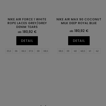
NIKE AIR FORCE 1 WHITE
NIKE AIR MAX 90 COCONUT
ROPE LACES GREY/GREY
MILK DEEP ROYAL BLUE
DENIM TEARS
180,92 €
ab
180,92 €
ab
DETAIL
DETAIL
35,5
36
36,5
37,5
38
38,5
38,5
39
40
40,5
41
42
39
40
40,5
41
42
42,5
42,5
43
44
44,5
45
45,5
43
44
44,5
45
45,5
46
46
47
47,5
47
47,5