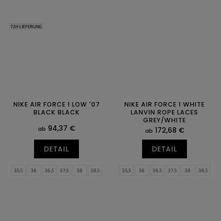
43
44
44,5
45
45,5
46
43
44
44,5
45
45,5
46
47
47,5
47
47,5
72H LIEFERUNG
NIKE AIR FORCE 1 LOW '07
NIKE AIR FORCE 1 WHITE
BLACK BLACK
LANVIN ROPE LACES
GREY/WHITE
94,37 €
ab
172,68 €
ab
DETAIL
DETAIL
35,5
36
36,5
37,5
38
38,5
35,5
36
36,5
37,5
38
38,5
39
40
40,5
41
42
42,5
39
40
40,5
41
42
42,5
43
44
44,5
45
45,5
46
43
44
44,5
45
45,5
46
47
47,5
47
47,5