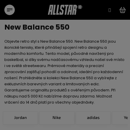
Zum
Inhalt
springen
New Balance 550
Objevte retro styl s New Balance 550. New Balance 550 jsou
ikonické tenisky, které přinášejí spojení retro designu a
moderního komfortu. Tento model, původně navržený pro
basketbal, si díky svému nadčasovému vzhledu našel své místo
i ve světě streetwearu. Prémiové materiály a precizní
zpracování zajišťují pohodlí a odolnost, ideální pro každodenní
nošení. Prohlédněte si kolekci New Balance 550 a vybírejte z
exkluzivních barevných variant a limitovaných edic.
Garantujeme originalitu produktů s ověřeným původem. Při
nákupu nad 5 000 Kč nabízíme dopravu zdarma. Možnost
vrácení do 14 dnů platí pro všechny objednávky.
Jordan
Nike
adidas
Ye