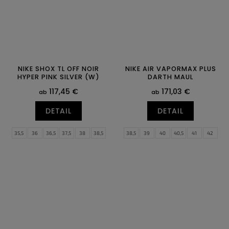
NIKE SHOX TL OFF NOIR
NIKE AIR VAPORMAX PLUS
HYPER PINK SILVER (W)
DARTH MAUL
117,45 €
171,03 €
ab
ab
DETAIL
DETAIL
35,5
36
36,5
37,5
38
38,5
38,5
39
40
40,5
41
42
39
40
40,5
41
42
42,5
42,5
43
44
44,5
45
45,5
43
44
44,5
45
45,5
46
46
47
47,5
47
47,5