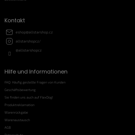
d
l
e
e
r
Kontakt
L
i
s
eshop
@
allstarshop.cz
t
allstarshopcz/
e
@allstarshopcz
Hilfe und Informationen
FAQ: Häufig gestellte Fragen von Kunden
Geschäftsbewertung
Sie finden uns auch auf FlexDog!
Produktreklamation
Warenrückgabe
Warenaustausch
AGB
Datenschutz