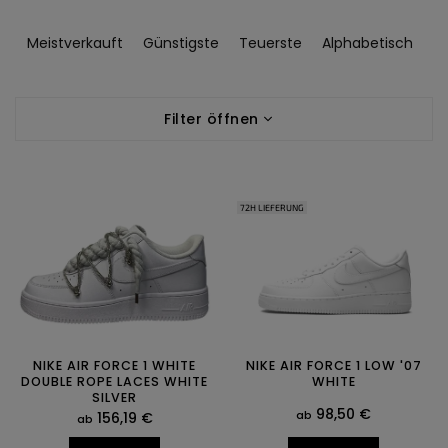
P
r
Meistverkauft
Günstigste
Teuerste
Alphabetisch
o
d
L
u
Filter öffnen
i
k
s
t
t
s
e
o
72H LIEFERUNG
d
r
e
t
r
i
P
e
r
r
o
u
d
n
u
g
NIKE AIR FORCE 1 WHITE
NIKE AIR FORCE 1 LOW '07
DOUBLE ROPE LACES WHITE
WHITE
k
SILVER
t
98,50 €
ab
156,19 €
ab
e