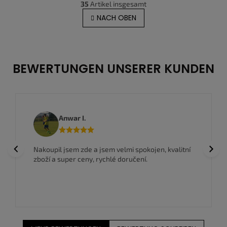
g
35
Artikel insgesamt
t
i
e
NACH OBEN
n
u
i
e
e
r
r
u
e
n
l
BEWERTUNGEN UNSERER KUNDEN
g
e
m
e
n
t
Anwar I.
e
d
e
Previous
Next
Nakoupil jsem zde a jsem velmi spokojen, kvalitní
r
zboží a super ceny, rychlé doručení.
L
i
s
t
e