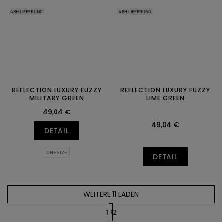
48H LIEFERUNG
48H LIEFERUNG
REFLECTION LUXURY FUZZY
REFLECTION LUXURY FUZZY
MILITARY GREEN
LIME GREEN
49,04 €
49,04 €
DETAIL
ONE SIZE
DETAIL
WEITERE 11 LADEN
P
1
2
a
S