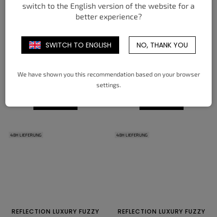
switch to the English version of the website for a
better experience?
SWITCH TO ENGLISH
NO, THANK YOU
REFLECTION LUXURY HORNS
REFLECTION LUXURY HORNS
BLACK
BABY BLUE
We have shown you this recommendation based on your browser
49,04 €
49,04 €
settings.
DETAIL
DETAIL
48H LIEFERUNG
48H LIEFERUNG
REFLECTION LUXURY FUZZY
REFLECTION LUXURY FUZZY