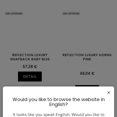
48H LIEFERUNG
48H LIEFERUNG
REFLECTION LUXURY
REFLECTION LUXURY HORNS
SNAPBACK BABY BLUE
PINK
57,28 €
49,04 €
DETAIL
ONE SIZE
DETAIL
x
Would you like to browse the website in
English?
48H LIEFERUNG
48H LIEFERUNG
It looks like you speak English. Would you like to