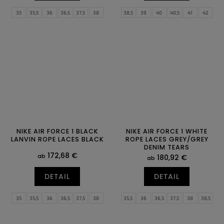
35
35,5
36
36,5
37,5
38
38,5
39
40
40,5
41
42
38,5
39
40
40,5
41
42
42,5
43
44
44,5
45
45,5
42,5
43
44
44,5
45
45,5
46
47
47,5
46
47
NIKE AIR FORCE 1 BLACK
NIKE AIR FORCE 1 WHITE
LANVIN ROPE LACES BLACK
ROPE LACES GREY/GREY
DENIM TEARS
172,68 €
ab
180,92 €
ab
DETAIL
DETAIL
35
35,5
36
36,5
37,5
38
35,5
36
36,5
37,5
38
38,5
38,5
39
40
40,5
41
42
39
40
40,5
41
42
42,5
42,5
43
44
44,5
45
45,5
43
44
44,5
45
45,5
46