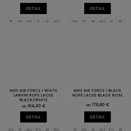
DETAIL
DETAIL
39
40
40,5
41
42
42,5
38,5
39
40
40,5
41
42
43
44
44,5
45
45,5
46
42,5
43
44
44,5
45
45,5
47
47,5
46
47,5
NIKE AIR FORCE 1 WHITE
NIKE AIR FORCE 1 BLACK
LANVIN ROPE LACES
ROPE LACES BLACK ROSE
BLACK/WHITE
176,80 €
ab
164,43 €
ab
DETAIL
DETAIL
35,5
36
36,5
37,5
38
38,5
35
35,5
36
36,5
37,5
38