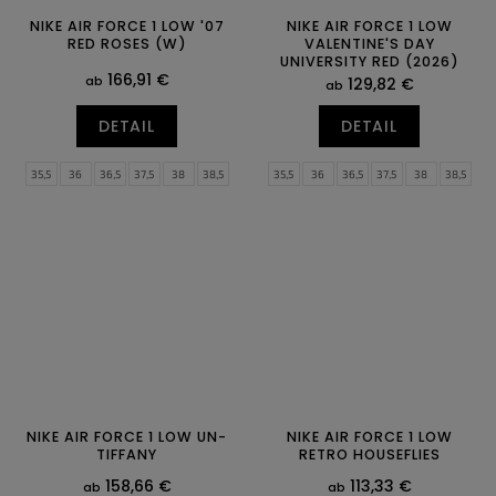
NIKE AIR FORCE 1 LOW '07
NIKE AIR FORCE 1 LOW
RED ROSES (W)
VALENTINE'S DAY
UNIVERSITY RED (2026)
166,91 €
(W)
ab
129,82 €
ab
DETAIL
DETAIL
35,5
36
36,5
37,5
38
38,5
35,5
36
36,5
37,5
38
38,5
39
40
40,5
41
42
43
39
40
40,5
41
42
42,5
44
43
44
44,5
NIKE AIR FORCE 1 LOW UN-
NIKE AIR FORCE 1 LOW
TIFFANY
RETRO HOUSEFLIES
158,66 €
113,33 €
ab
ab