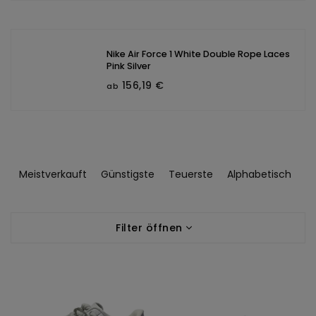
Nike Air Force 1 White Double Rope Laces
Pink Silver
156,19 €
ab
P
r
Meistverkauft
Günstigste
Teuerste
Alphabetisch
o
d
L
u
Filter öffnen
i
k
s
t
t
s
e
o
d
r
e
t