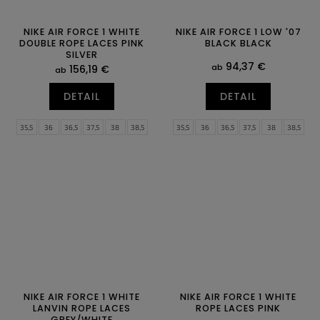
NIKE AIR FORCE 1 WHITE
NIKE AIR FORCE 1 LOW '07
DOUBLE ROPE LACES PINK
BLACK BLACK
SILVER
94,37 €
ab
156,19 €
ab
DETAIL
DETAIL
35,5
36
36,5
37,5
38
38,5
35,5
36
36,5
37,5
38
38,5
39
40
40,5
41
42
42,5
39
40
40,5
41
42
42,5
43
44
44,5
45
45,5
46
43
44
44,5
45
45,5
46
47
47,5
47
47,5
NIKE AIR FORCE 1 WHITE
NIKE AIR FORCE 1 WHITE
LANVIN ROPE LACES
ROPE LACES PINK
GREY/WHITE