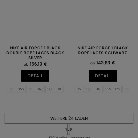
NIKE AIR FORCE 1 BLACK
NIKE AIR FORCE 1 BLACK
DOUBLE ROPE LACES BLACK
ROPE LACES SCHWARZ
SILVER
143,83 €
ab
156,19 €
ab
DETAIL
DETAIL
35
35,5
36
36,5
37,5
38
35
35,5
36
36,5
37,5
38
38,5
39
40
40,5
41
42
38,5
39
40
40,5
41
42
42,5
43
44
44,5
45
45,5
42,5
43
44
44,5
45
45,5
46
47
46
47
WEITERE 24 LADEN
1
8
S
P
176
Artikel insgesamt