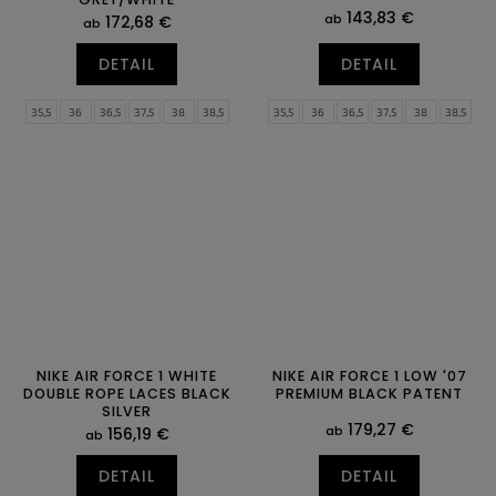
143,83 €
ab
172,68 €
ab
DETAIL
DETAIL
35,5
36
36,5
37,5
38
38,5
35,5
36
36,5
37,5
38
38,5
39
40
40,5
41
42
42,5
39
40
40,5
41
42
42,5
43
44
44,5
45
45,5
46
43
44
44,5
45
45,5
46
47
47,5
47
47,5
NIKE AIR FORCE 1 WHITE
NIKE AIR FORCE 1 LOW '07
DOUBLE ROPE LACES BLACK
PREMIUM BLACK PATENT
SILVER
179,27 €
ab
156,19 €
ab
DETAIL
DETAIL