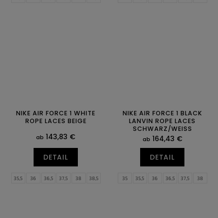
39
40
40,5
41
42
42,5
38,5
39
40
40,5
41
42
43
44
44,5
45
45,5
46
42,5
43
44
44,5
45
45,5
47
47,5
46
47
NIKE AIR FORCE 1 WHITE
NIKE AIR FORCE 1 BLACK
ROPE LACES BEIGE
LANVIN ROPE LACES
SCHWARZ/WEISS
143,83 €
ab
164,43 €
ab
DETAIL
DETAIL
35,5
36
36,5
37,5
38
38,5
35
35,5
36
36,5
37,5
38
39
40
40,5
41
42
42,5
38,5
39
40
40,5
41
42
43
44
44,5
45
45,5
46
42,5
43
44
44,5
45
45,5
47
47,5
46
47