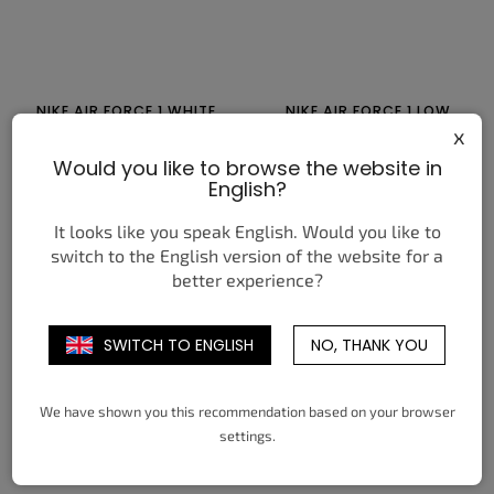
NIKE AIR FORCE 1 WHITE
NIKE AIR FORCE 1 LOW
SHINY ROPE LACES WHITE
LEBRON JAMES BLACK
x
PATENT
147,95 €
Would you like to browse the website in
ab
212,24 €
ab
English?
DETAIL
DETAIL
It looks like you speak English. Would you like to
switch to the English version of the website for a
35,5
36
36,5
37,5
38
38,5
38,5
39
40
40,5
41
42
better experience?
39
40
40,5
41
42
42,5
42,5
43
44
44,5
45
45,5
43
44
44,5
45
45,5
46
46
47
47,5
47
47,5
SWITCH TO ENGLISH
NO, THANK YOU
We have shown you this recommendation based on your browser
settings.