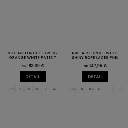
46
47
47
47,5
NIKE AIR FORCE 1 LOW '07
NIKE AIR FORCE 1 WHITE
ORANGE WHITE PATENT
SHINY ROPE LACES PINK
183,39 €
147,95 €
ab
ab
DETAIL
DETAIL
38,5
39
40
40,5
41
42
35,5
36
36,5
37,5
38
38,5
42,5
43
44
44,5
45
45,5
39
40
40,5
41
42
42,5
46
47
47,5
48,5
49,5
43
44
44,5
45
45,5
46
47
47,5