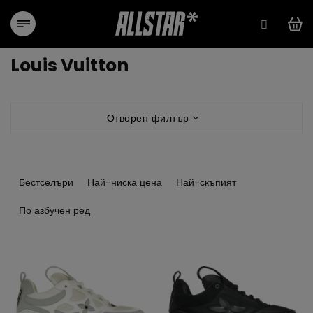
Преминаване
към
съдържанието
Louis Vuitton
Отворен филтър
С
о
Бестселъри
Най-ниска цена
Най-скъпият
р
т
По азбучен ред
и
р
С
а
п
н
и
е
с
н