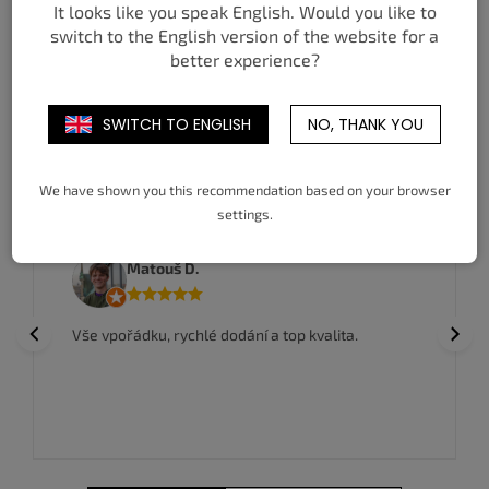
It looks like you speak English. Would you like to
switch to the English version of the website for a
better experience?
5
общо артикули
К
о
н
SWITCH TO ENGLISH
NO, THANK YOU
т
р
ОТЗИВИ ОТ НАШИТЕ КЛИЕНТИ
о
We have shown you this recommendation based on your browser
л
н
settings.
и
е
Matouš D.
л
е
м
Previous
Next
Vše vpořádku, rychlé dodání a top kvalita.
е
н
т
и
з
а
и
з