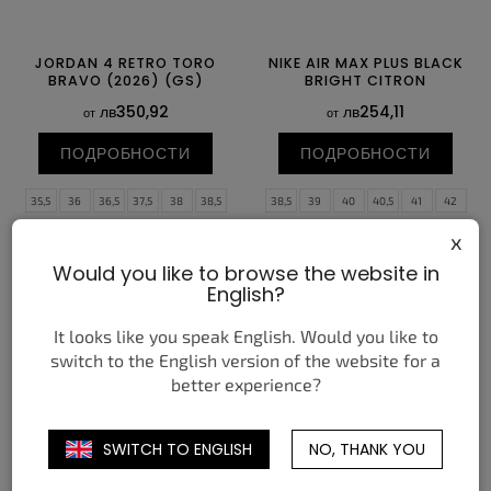
JORDAN 4 RETRO TORO
NIKE AIR MAX PLUS BLACK
BRAVO (2026) (GS)
BRIGHT CITRON
лв350,92
лв254,11
от
от
ПОДРОБНОСТИ
ПОДРОБНОСТИ
35,5
36
36,5
37,5
38
38,5
38,5
39
40
40,5
41
42
39
40
42,5
43
44
44,5
45
45,5
x
46
47
47,5
Would you like to browse the website in
English?
It looks like you speak English. Would you like to
switch to the English version of the website for a
better experience?
SWITCH TO ENGLISH
NO, THANK YOU
VANS KNU SKOOL BAPE
JORDAN 1 RETRO LOW OG
CAMO GREEN
SAIL