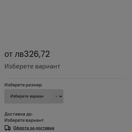
от
лв326,72
Измерване
Изберете вариант
на
цената:
Изберете размер
Доставка до:
Изберете вариант
Оферта за доставка