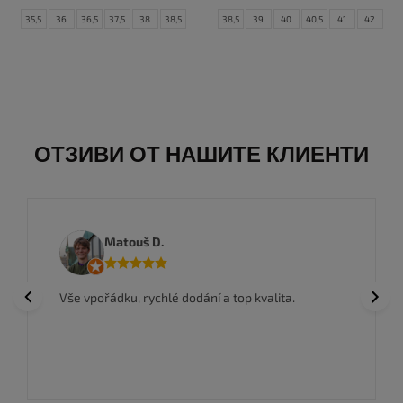
35,5
36
36,5
37,5
38
38,5
38,5
39
40
40,5
41
42
39
40
42,5
43
44
44,5
45
45,5
46
47
47,5
ОТЗИВИ ОТ НАШИТЕ КЛИЕНТИ
Matouš D.
Previous
Next
Vše vpořádku, rychlé dodání a top kvalita.