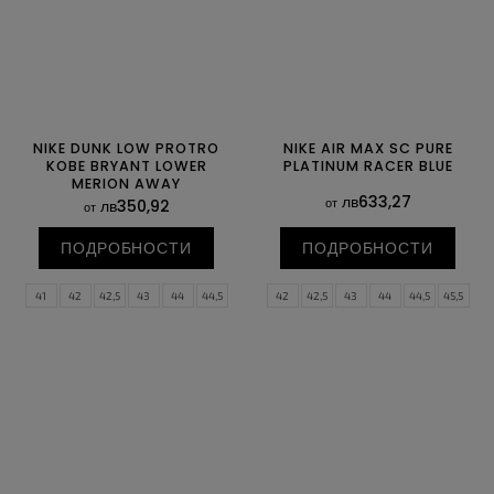
NIKE DUNK LOW PROTRO
NIKE AIR MAX SC PURE
KOBE BRYANT LOWER
PLATINUM RACER BLUE
MERION AWAY
лв633,27
от
лв350,92
от
ПОДРОБНОСТИ
ПОДРОБНОСТИ
41
42
42,5
43
44
44,5
42
42,5
43
44
44,5
45,5
45
45,5
46
47
47,5
48,5