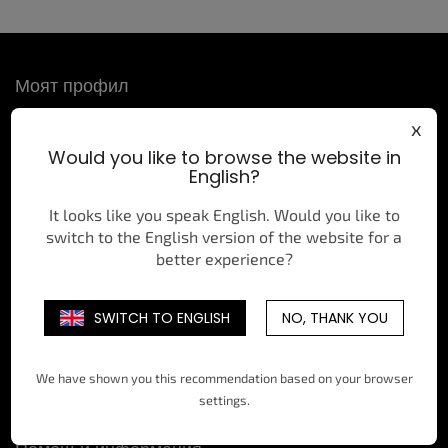
Ф
Моят профил
у
т
x
Вход
е
р
Would you like to browse the website in
Регистрация
English?
История на поръчките
It looks like you speak English. Would you like to
switch to the English version of the website for a
Контакт
better experience?
eshop
@
allstarshop.cz
SWITCH TO ENGLISH
NO, THANK YOU
+420 734 127 643
allstarshopcz/
We have shown you this recommendation based on your browser
@allstarshopcz
settings.