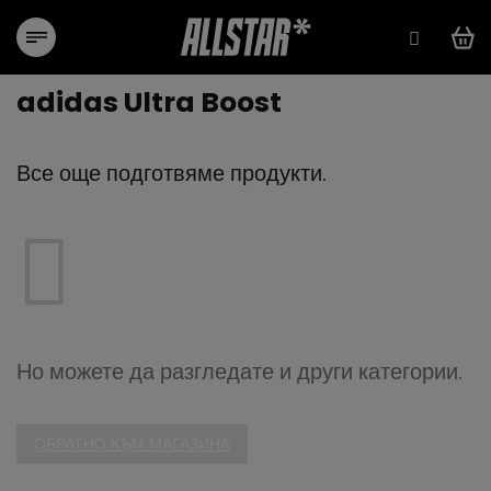
Преминаване
към
съдържанието
adidas Ultra Boost
Все още подготвяме продукти.
Но можете да разгледате и други категории.
ОБРАТНО КЪМ МАГАЗИНА