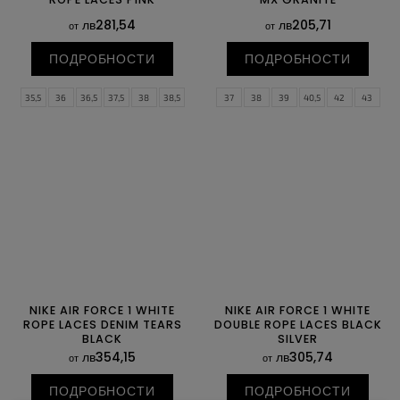
лв281,54
лв205,71
от
от
ПОДРОБНОСТИ
ПОДРОБНОСТИ
35,5
36
36,5
37,5
38
38,5
37
38
39
40,5
42
43
39
40
40,5
41
42
42,5
44,5
46
47
48,5
50
51
43
44
44,5
45
45,5
46
52
47
47,5
NIKE AIR FORCE 1 WHITE
NIKE AIR FORCE 1 WHITE
ROPE LACES DENIM TEARS
DOUBLE ROPE LACES BLACK
BLACK
SILVER
лв354,15
лв305,74
от
от
ПОДРОБНОСТИ
ПОДРОБНОСТИ