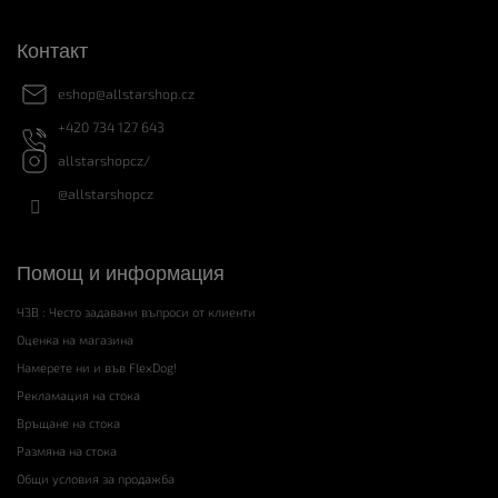
Контакт
eshop
@
allstarshop.cz
+420 734 127 643
allstarshopcz/
@allstarshopcz
Помощ и информация
ЧЗВ : Често задавани въпроси от клиенти
Оценка на магазина
Намерете ни и във FlexDog!
Рекламация на стока
Връщане на стока
Размяна на стока
Общи условия за продажба