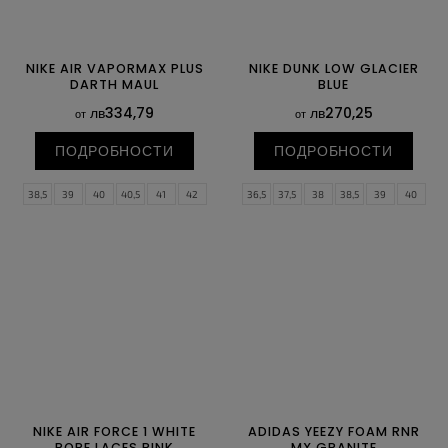
NIKE AIR VAPORMAX PLUS
NIKE DUNK LOW GLACIER
DARTH MAUL
BLUE
лв334,79
лв270,25
от
от
ПОДРОБНОСТИ
ПОДРОБНОСТИ
38,5
39
40
40,5
41
42
36,5
37,5
38
38,5
39
40
42,5
43
44
44,5
45
45,5
40,5
41
42
42,5
43
44
46
47
47,5
44,5
45
45,5
46
47
47,5
NIKE AIR FORCE 1 WHITE
ADIDAS YEEZY FOAM RNR
ROPE LACES PINK
MX GRANITE