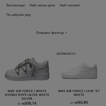
о
Бестселъри
Най-ниска цена
Най-скъпият
р
т
По азбучен ред
и
р
С
а
Отворен филтър
п
н
и
е
с
н
ъ
а
ДОСТАВКА ДО 72 Ч
к
п
н
р
а
о
п
д
р
у
о
к
д
т
у
NIKE AIR FORCE 1 WHITE
NIKE AIR FORCE 1 LOW '07
и
DOUBLE ROPE LACES WHITE
WHITE
к
SILVER
т
лв192,80
от
лв305,74
от