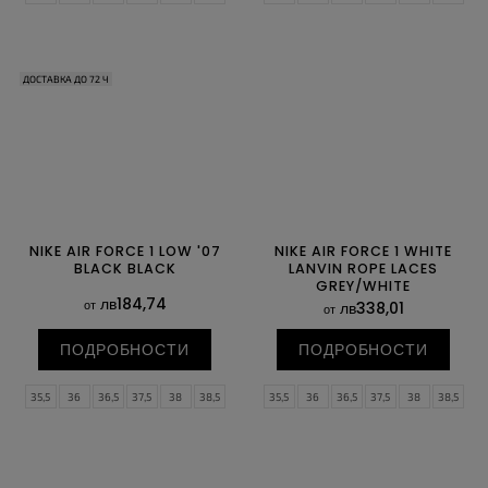
39
40
40,5
41
42
42,5
39
40
40,5
41
42
42,5
43
44
44,5
45
45,5
46
43
44
44,5
45
45,5
46
47
47,5
47
47,5
ДОСТАВКА ДО 72 Ч
NIKE AIR FORCE 1 LOW '07
NIKE AIR FORCE 1 WHITE
BLACK BLACK
LANVIN ROPE LACES
GREY/WHITE
лв184,74
от
лв338,01
от
ПОДРОБНОСТИ
ПОДРОБНОСТИ
35,5
36
36,5
37,5
38
38,5
35,5
36
36,5
37,5
38
38,5
39
40
40,5
41
42
42,5
39
40
40,5
41
42
42,5
43
44
44,5
45
45,5
46
43
44
44,5
45
45,5
46
47
47,5
47
47,5