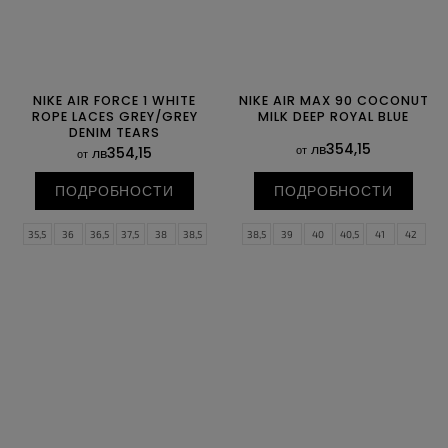
NIKE AIR FORCE 1 WHITE
NIKE AIR MAX 90 COCONUT
ROPE LACES GREY/GREY
MILK DEEP ROYAL BLUE
DENIM TEARS
лв354,15
от
лв354,15
от
ПОДРОБНОСТИ
ПОДРОБНОСТИ
35,5
36
36,5
37,5
38
38,5
38,5
39
40
40,5
41
42
39
40
40,5
41
42
42,5
42,5
43
44
44,5
45
45,5
43
44
44,5
45
45,5
46
46
47
47,5
47
47,5