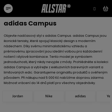
Преминаване
към
съдържанието
adidas Campus
Objevte nadčasový styl s adidas Campus. adidas Campus jsou
ikonické tenisky, které spojují klasický design s moderním
nádechem. Díky svému minimalistickému vzhledu a
prémiovému zpracování jsou ideální volbou pro každodenní
nošení i stylové kombinace. Tento model je symbolem
jednoduchosti, který nikdy nevyjde z módy. Prohlédněte si kolekci
adidas Campus a vybírejte z exkluzivních barevných variant a
limitovaných edic. Garantujeme originalitu produktů s ověřeným
původem. Při nákupu nad 5 000 Kč nabízíme dopravu zdarma.
Možnost vrácení do 14 dnů platí pro všechny objednávky.
Jordan
Nike
adidas
Ye
С