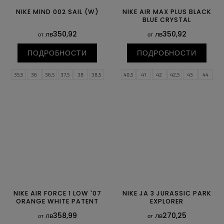
NIKE MIND 002 SAIL (W)
NIKE AIR MAX PLUS BLACK
BLUE CRYSTAL
лв350,92
лв350,92
от
от
ПОДРОБНОСТИ
ПОДРОБНОСТИ
35,5
36
36,5
37,5
38
38,5
40,5
41
42
42,5
43
44
39
40
40,5
41
42
42,5
44,5
45
45,5
46
47
47,5
43
44
44,5
48,5
49,5
NIKE AIR FORCE 1 LOW '07
NIKE JA 3 JURASSIC PARK
ORANGE WHITE PATENT
EXPLORER
лв358,99
лв270,25
от
от