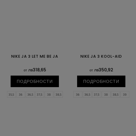
NIKE JA 3 LET ME BE JA
NIKE JA 3 KOOL-AID
лв318,65
лв350,92
от
от
ПОДРОБНОСТИ
ПОДРОБНОСТИ
35,5
36
36,5
37,5
38
38,5
36
36,5
37,5
38
38,5
39
39
40
40,5
41
42
42,5
40
40,5
41
42
42,5
43
43
44
44,5
45
45,5
46
44
44,5
45
45,5
46
47
47
47,5
47,5
48,5