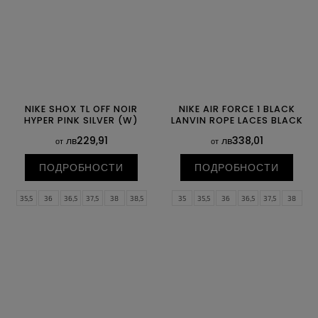
NIKE SHOX TL OFF NOIR
NIKE AIR FORCE 1 BLACK
HYPER PINK SILVER (W)
LANVIN ROPE LACES BLACK
лв229,91
лв338,01
от
от
ПОДРОБНОСТИ
ПОДРОБНОСТИ
35,5
36
36,5
37,5
38
38,5
35
35,5
36
36,5
37,5
38
39
40
40,5
41
42
42,5
38,5
39
40
40,5
41
42
43
44
44,5
45
45,5
46
42,5
43
44
44,5
45
45,5
47
47,5
46
47