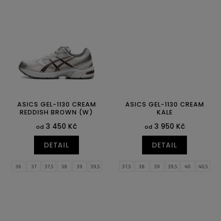
44
44,5
45
46
46,5
47
ASICS GEL-1130 CREAM
ASICS GEL-1130 CREAM
REDDISH BROWN (W)
KALE
3 450 Kč
3 950 Kč
od
od
DETAIL
DETAIL
36
37
37,5
38
39
39,5
37,5
38
39
39,5
40
40,5
40
40,5
41,5
42
42,5
43,5
41,5
42
42,5
43,5
44
44,5
44
45
46
46,5