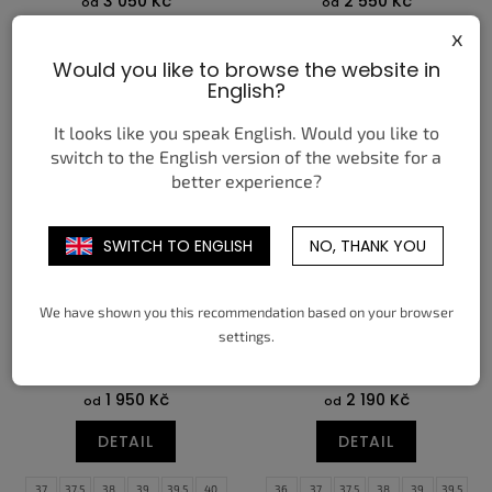
3 050 Kč
2 550 Kč
od
od
x
DETAIL
DETAIL
Would you like to browse the website in
English?
37,5
38
39
39,5
40
40,5
37,5
38
39
39,5
40
40,5
41,5
42
42,5
43,5
44
44,5
41,5
42
42,5
43,5
44
44,5
It looks like you speak English. Would you like to
45
46
46,5
48
45
46
46,5
48
switch to the English version of the website for a
better experience?
SWITCH TO ENGLISH
NO, THANK YOU
We have shown you this recommendation based on your browser
settings.
ASICS GEL-1130 WHITE
ASICS GEL-1130 WHITE
BLACK
PEPPER
1 950 Kč
2 190 Kč
od
od
DETAIL
DETAIL
37
37,5
38
39
39,5
40
36
37
37,5
38
39
39,5