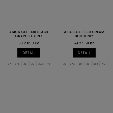
ASICS GEL-1130 BLACK
ASICS GEL-1130 CREAM
GRAPHITE GREY
BLUEBERRY
2 850 Kč
2 550 Kč
od
od
DETAIL
DETAIL
37
37,5
38
39
39,5
40
37
37,5
38
39
39,5
40
40,5
41,5
42
42,5
43,5
44
40,5
41,5
42
42,5
43,5
44
44,5
45
46
46,5
48
44,5
45
46
46,5
48