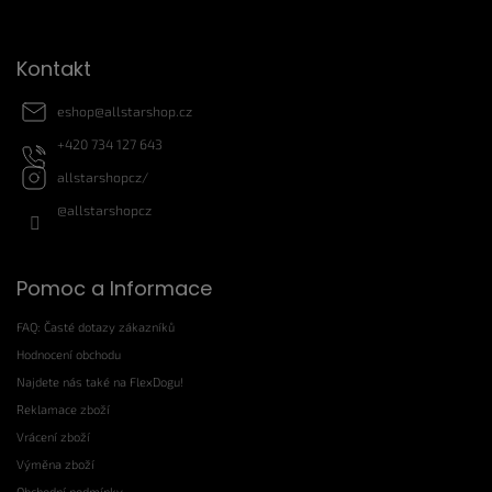
Kontakt
eshop
@
allstarshop.cz
+420 734 127 643
allstarshopcz/
@allstarshopcz
Pomoc a Informace
FAQ: Časté dotazy zákazníků
Hodnocení obchodu
Najdete nás také na FlexDogu!
Reklamace zboží
Vrácení zboží
Výměna zboží
Obchodní podmínky