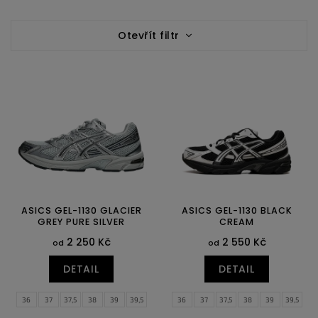
e
V
n
Otevřít filtr
ý
í
p
p
i
r
s
o
p
d
r
u
o
k
d
t
u
ů
k
t
ů
ASICS GEL-1130 GLACIER
ASICS GEL-1130 BLACK
GREY PURE SILVER
CREAM
2 250 Kč
2 550 Kč
od
od
DETAIL
DETAIL
36
37
37,5
38
39
39,5
36
37
37,5
38
39
39,5
40
40,5
41,5
42
40
40,5
41,5
42
42,5
43,5