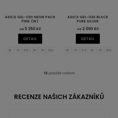
ASICS GEL-1130 NEON PACK
ASICS GEL-1130 BLACK
PINK (W)
PURE SILVER
5 250 Kč
2 090 Kč
od
od
DETAIL
DETAIL
36
37
37,5
38
39
39,5
36
37
37,5
38
39
39,5
40
40,5
41,5
42
42,5
43,5
40
40,5
41,5
42
42,5
43,5
44
44,5
44
44,5
45
46
46,5
47
48
49
18
položek celkem
O
v
l
á
d
RECENZE NAŠICH ZÁKAZNÍKŮ
a
c
í
p