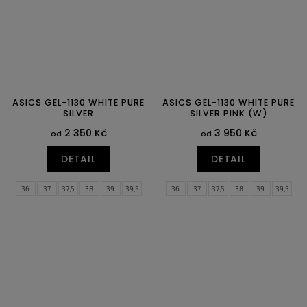
ASICS GEL-1130 WHITE PURE
ASICS GEL-1130 WHITE PURE
SILVER
SILVER PINK (W)
2 350 Kč
3 950 Kč
od
od
DETAIL
DETAIL
36
37
37,5
38
39
39,5
36
37
37,5
38
39
39,5
40
40,5
41,5
42
42,5
43,5
40
40,5
41,5
42
42,5
43,5
44
44,5
45
46
46,5
47
44
44,5
48
49