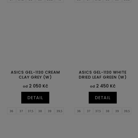
40,5
41,5
42
42,5
43,5
44
40
40,5
41,5
42
42,5
43,5
44,5
45
46
46,5
48
44
44,5
45
46
46,5
47
48
49
ASICS GEL-1130 CREAM
ASICS GEL-1130 WHITE
CLAY GREY (W)
DRIED LEAF GREEN (W)
2 050 Kč
2 450 Kč
od
od
DETAIL
DETAIL
36
37
37,5
38
39
39,5
36
37
37,5
38
39
39,5
40
40,5
41,5
42
42,5
43,5
40
40,5
41,5
42
42,5
43,5
44
44,5
44
44,5