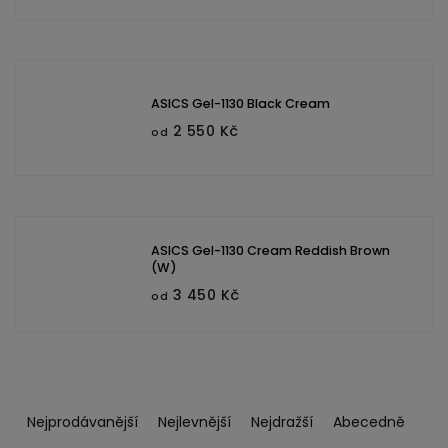
ASICS Gel-1130 Black Cream
2 550 Kč
od
ASICS Gel-1130 Cream Reddish Brown
(W)
3 450 Kč
od
Ř
a
Nejprodávanější
Nejlevnější
Nejdražší
Abecedně
z