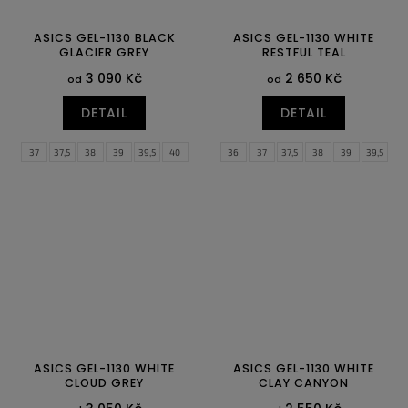
ASICS GEL-1130 BLACK
ASICS GEL-1130 WHITE
GLACIER GREY
RESTFUL TEAL
3 090 Kč
2 650 Kč
od
od
DETAIL
DETAIL
37
37,5
38
39
39,5
40
36
37
37,5
38
39
39,5
40,5
41,5
42
42,5
43,5
44
40
40,5
41,5
42
42,5
43,5
44,5
45
46
46,5
48
44
44,5
45
46
46,5
47
48
49
ASICS GEL-1130 WHITE
ASICS GEL-1130 WHITE
CLOUD GREY
CLAY CANYON