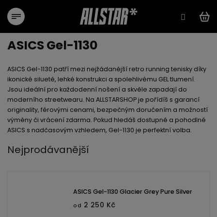
Přejít
na
obsah
ASICS Gel-1130
ASICS Gel-1130
patří mezi nejžádanější retro running tenisky díky
ikonické siluetě, lehké konstrukci a spolehlivému GEL tlumení.
Jsou ideální pro každodenní nošení a skvěle zapadají do
moderního streetwearu. Na ALLSTARSHOP je pořídíš s
garancí
originality
,
férovými cenami
,
bezpečným doručením
a možností
výměny či vrácení zdarma
. Pokud hledáš dostupné a pohodlné
ASICS s nadčasovým vzhledem, Gel-1130 je perfektní volba.
Nejprodávanější
ASICS Gel-1130 Glacier Grey Pure Silver
2 250 Kč
od