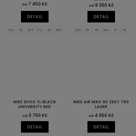
7 450 Kč
od
9 350 Kč
od
DETAIL
DETAIL
35,5
36
36,5
37,5
38
38,5
38,5
39
40
40,5
41
42
39
40
42,5
43
44
44,5
45
45,5
46
47
47,5
NIKE SHOX TL BLACK
NIKE AIR MAX 90 ZEST T90
UNIVERSITY RED
LASER
3 750 Kč
4 650 Kč
od
od
DETAIL
DETAIL