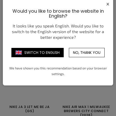
x
Would you like to browse the website in
NIKE DUNK LOW WNBA
NIKE SHOX TL BLACK LYON
English?
30TH ANNIVERSARY (W)
BLUE VARSITY MAIZE
2 590 Kč
3 390 Kč
od
od
It looks like you speak English. Would you like to
switch to the English version of the website for a
DETAIL
DETAIL
better experience?
35,5
36
36,5
37,5
38
38,5
36
36,5
37,5
38
38,5
39
SWITCH TO ENGLISH
NO, THANK YOU
39
40
40,5
41
42
42,5
40
40,5
41
42
42,5
43
43
44
44,5
44
44,5
45
45,5
46
47,5
We have shown you this recommendation based on your browser
settings.
NIKE JA 3 LET ME BE JA
NIKE AIR MAX 1 MILWAUKEE
(GS)
BREWERS CITY CONNECT
(2026)