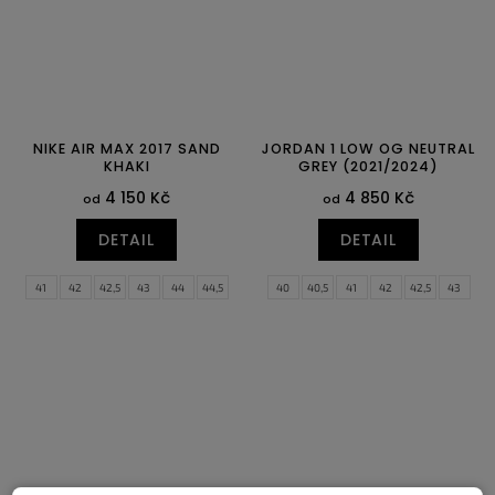
NIKE AIR MAX 2017 SAND
JORDAN 1 LOW OG NEUTRAL
KHAKI
GREY (2021/2024)
4 150 Kč
4 850 Kč
od
od
DETAIL
DETAIL
41
42
42,5
43
44
44,5
40
40,5
41
42
42,5
43
45
45,5
46
44
44,5
45
45,5
46
47
47,5