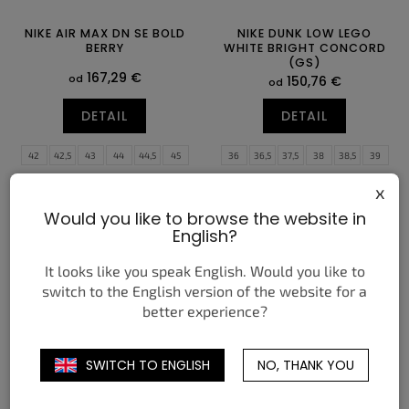
NIKE AIR MAX DN SE BOLD
NIKE DUNK LOW LEGO
BERRY
WHITE BRIGHT CONCORD
(GS)
167,29 €
od
150,76 €
od
DETAIL
DETAIL
42
42,5
43
44
44,5
45
36
36,5
37,5
38
38,5
39
45,5
46
47
47,5
40
x
Would you like to browse the website in
English?
It looks like you speak English. Would you like to
switch to the English version of the website for a
better experience?
SWITCH TO ENGLISH
NO, THANK YOU
NIKE DUNK LOW PROTRO
NIKE SHOX TL BLACK LYON
KOBE BRYANT DRAFT DAY
BLUE VARSITY MAIZE