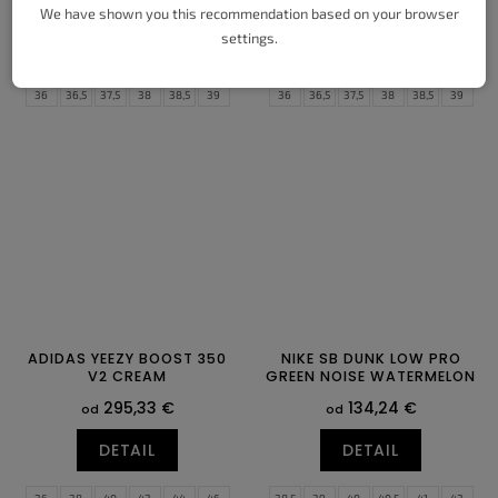
173,07 €
140,02 €
od
od
We have shown you this recommendation based on your browser
settings.
DETAIL
DETAIL
36
36,5
37,5
38
38,5
39
36
36,5
37,5
38
38,5
39
40
40,5
41
42
42,5
43
40
40,5
41
42
42,5
43
44
44,5
45
45,5
46
47
44
44,5
45
45,5
46
47,5
47,5
48,5
ADIDAS YEEZY BOOST 350
NIKE SB DUNK LOW PRO
V2 CREAM
GREEN NOISE WATERMELON
295,33 €
134,24 €
od
od
DETAIL
DETAIL
36
38
40
42
44
46
38,5
39
40
40,5
41
42