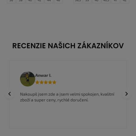
42,5
43
44
44,5
45
45,5
46
47,5
48,5
RECENZIE NAŠICH ZÁKAZNÍKOV
Anwar I.
Previous
Next
Nakoupil jsem zde a jsem velmi spokojen, kvalitní
zboží a super ceny, rychlé doručení.