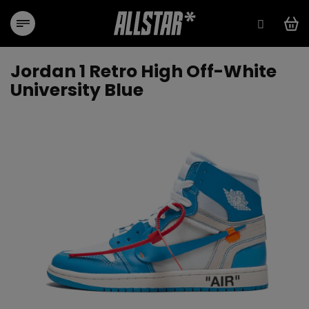
Prejsť
na
obsah
Jordan 1 Retro High Off-White
University Blue