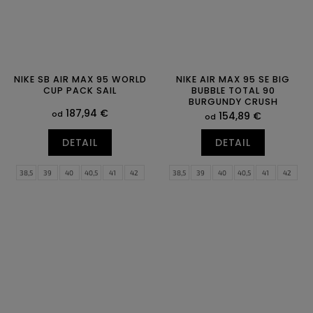
NIKE SB AIR MAX 95 WORLD
NIKE AIR MAX 95 SE BIG
CUP PACK SAIL
BUBBLE TOTAL 90
BURGUNDY CRUSH
187,94 €
od
154,89 €
od
DETAIL
DETAIL
38,5
39
40
40,5
41
42
38,5
39
40
40,5
41
42
42,5
43
44
44,5
45
45,5
42,5
43
44
44,5
45
45,5
46
47,5
46
47
47,5