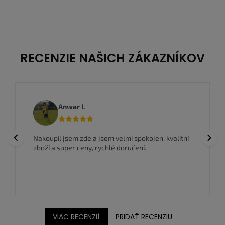
46
47,5
44,5
45
45,5
46,5
RECENZIE NAŠICH ZÁKAZNÍKOV
Anwar I.
Previous
Next
Nakoupil jsem zde a jsem velmi spokojen, kvalitní
zboží a super ceny, rychlé doručení.
VIAC RECENZIÍ
PRIDAŤ RECENZIU