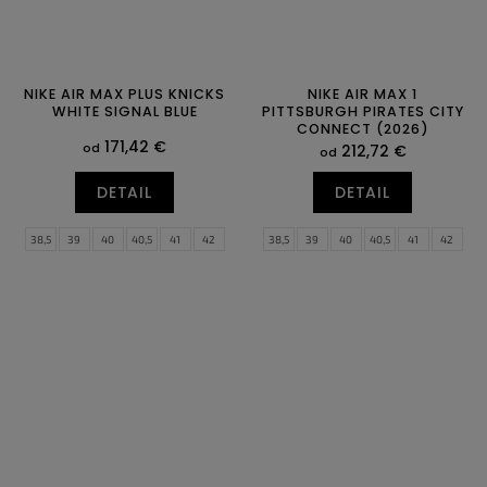
NIKE AIR MAX PLUS KNICKS
NIKE AIR MAX 1
WHITE SIGNAL BLUE
PITTSBURGH PIRATES CITY
CONNECT (2026)
171,42 €
od
212,72 €
od
DETAIL
DETAIL
38,5
39
40
40,5
41
42
38,5
39
40
40,5
41
42
42,5
43
44
44,5
45
45,5
42,5
43
44
44,5
45
45,5
46
47
47,5
46
47
47,5