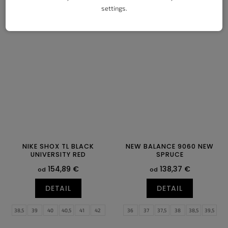
DETAIL
DETAIL
settings.
36
36,5
37,5
38
38,5
39
38,5
39
40
40,5
41
42
40
40,5
41
42
42,5
43
42,5
43
44
44,5
45
45,5
44
44,5
46
47
47,5
NIKE SHOX TL BLACK
NEW BALANCE 9060 NEW
UNIVERSITY RED
SPRUCE
154,89 €
138,37 €
od
od
DETAIL
DETAIL
38,5
39
40
40,5
41
42
36
37
37,5
38
38,5
39,5
42,5
43
44
44,5
45
45,5
40
40,5
41,5
42
42,5
43