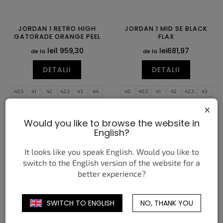
JORDAN 1 RETRO HIGH
JORDAN 1 MID SE BLACK
GATORADE ORANGE PEEL
FLAX
lei1 959,30
lei681,97
de la
de la
DETALII
DETALII
40,5
41
42
42,5
43
44
40
40,5
41
42
42,5
43
44,5
45
45,5
46
47
47,5
44
44,5
45
45,5
46
47
x
47,5
Would you like to browse the website in
English?
It looks like you speak English. Would you like to
switch to the English version of the website for a
better experience?
SWITCH TO ENGLISH
NO, THANK YOU
JORDAN 4 RETRO LAKERS
ADIDAS SAMBA OG
RHINESTONE BLACK SILVER