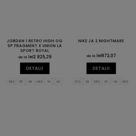
JORDAN 1 RETRO HIGH OG
NIKE JA 2 NIGHTMARE
SP FRAGMENT X UNION LA
SPORT ROYAL
lei972,07
de la
lei2 825,29
de la
DETALII
DETALII
38,5
39
40
40,5
41
42
37,5
38
38,5
39
40
40,5
42,5
43
44
44,5
45
45,5
41
42
42,5
43
44
44,5
46
47
47,5
45
45,5
46
47
47,5