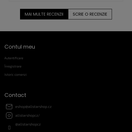
MAI MULTE RECENZII
SCRIE O RECENZIE
S
Contul meu
u
b
Autentificare
s
o
Înregistrare
l
Istoric comenzi
Contact
eshop
@
allstarshop.cz
allstarshopcz/
@allstarshopcz