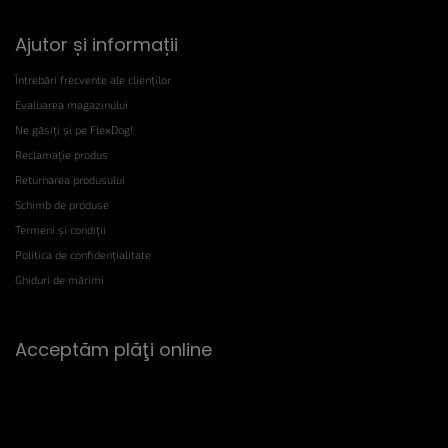
Ajutor și informații
Întrebări frecvente ale clienților
Evaluarea magazinului
Ne găsiți și pe FlexDog!
Reclamație produs
Returnarea produsului
Schimb de produse
Termeni și condiții
Politica de confidențialitate
Ghiduri de mărimi
Acceptăm plăţi online