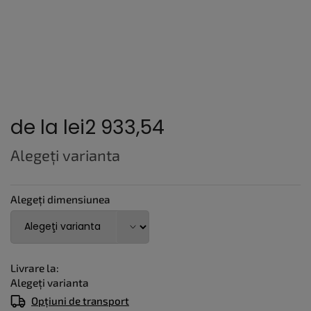
de la
lei2 933,54
Evaluare
Alegeţi varianta
preţ:
Alegeți dimensiunea
Livrare la:
Alegeţi varianta
Opțiuni de transport