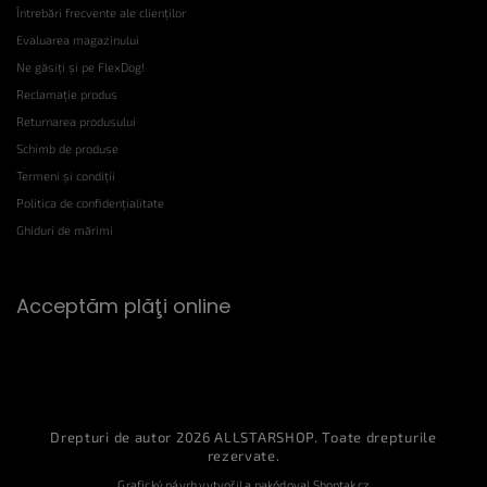
Întrebări frecvente ale clienților
Evaluarea magazinului
Ne găsiți și pe FlexDog!
Reclamație produs
Returnarea produsului
Schimb de produse
Termeni și condiții
Politica de confidențialitate
Ghiduri de mărimi
Acceptăm plăţi online
Drepturi de autor 2026
ALLSTARSHOP
. Toate drepturile
rezervate.
Grafický návrh vytvořil a nakódoval
Shoptak.cz