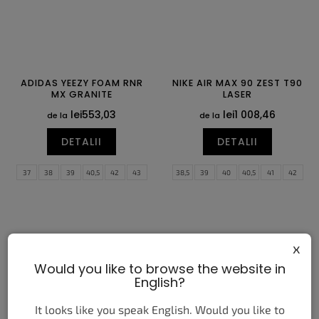
ADIDAS YEEZY FOAM RNR
NIKE AIR MAX 90 ZEST T90
MX GRANITE
LASER
lei553,03
lei1 008,46
de la
de la
DETALII
DETALII
37
38
39
40,5
42
43
38,5
39
40
40,5
41
42
44,5
46
47
48,5
50
51
42,5
43
44
44,5
45
45,5
52
46
47
47,5
x
Would you like to browse the website in
English?
It looks like you speak English. Would you like to