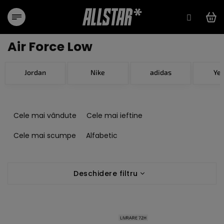
Treci
la
conținut
Air Force Low
Jordan
Nike
adidas
Ye
S
e
Cele mai vândute
Cele mai ieftine
l
e
Cele mai scumpe
Alfabetic
c
t
L
a
Deschidere filtru
i
r
s
e
t
a
ă
p
LIVRARE 72H
p