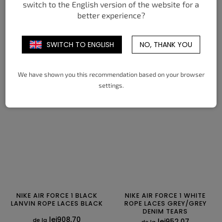
switch to the English version of the website for a
better experience?
NIKE JA 3 LET ME BE JA
NIKE AIR MAX 95 SE BIG
BUBBLE TOTAL 90 BLACK
lei856,65
lei900,02
de la
de la
SWITCH TO ENGLISH
NO, THANK YOU
DETALII
DETALII
We have shown you this recommendation based on your browser
35,5
36
36,5
37,5
38
38,5
38,5
39
40
40,5
41
42
settings.
39
40
40,5
41
42
42,5
42,5
43
44
44,5
45
45,5
43
44
44,5
45
45,5
46
46
47
47,5
47
47,5
NIKE AIR FORCE 1 BLACK
NIKE AIR FORCE 1 WHITE
LANVIN ROPE LACES BLACK
ROPE LACES GREY/GREY
DENIM TEARS
lei908,70
de la
lei952,07
de la