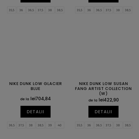
35,5
36
36,5
37,5
38
38,5
35,5
36
36,5
37,5
38
38,5
39
40
40,5
41
42
42,5
39
40
40,5
41
42
42,5
43
44
44,5
45
45,5
46
43
44
44,5
45
45,5
46
47
47,5
47
47,5
NIKE DUNK LOW GLACIER
NIKE DUNK LOW SUSAN
BLUE
FANG ARTIST COLLECTION
(W)
lei704,84
de la
lei422,90
de la
DETALII
DETALII
36,5
37,5
38
38,5
39
40
35,5
36
36,5
37,5
38
38,5
40,5
41
42
42,5
43
44
39
40
40,5
41
42
42,5