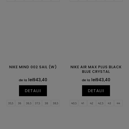
42,5
43
44
44,5
45
45,5
42,5
43
44
44,5
45
45,5
46
47
47,5
46
47
47,5
NIKE MIND 002 SAIL (W)
NIKE AIR MAX PLUS BLACK
BLUE CRYSTAL
lei943,40
lei943,40
de la
de la
DETALII
DETALII
35,5
36
36,5
37,5
38
38,5
40,5
41
42
42,5
43
44
39
40
40,5
41
42
42,5
44,5
45
45,5
46
47
47,5
43
44
44,5
48,5
49,5