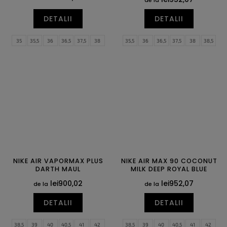
DETALII
DETALII
35
35,5
36
36,5
37,5
38
35,5
36
36,5
37,5
38
38,5
38,5
39
40
40,5
41
42
39
40
40,5
41
42
42,5
42,5
43
44
44,5
45
45,5
43
44
44,5
45
45,5
46
46
47
47
47,5
NIKE AIR VAPORMAX PLUS
NIKE AIR MAX 90 COCONUT
DARTH MAUL
MILK DEEP ROYAL BLUE
lei900,02
lei952,07
de la
de la
DETALII
DETALII
38,5
39
40
40,5
41
42
38,5
39
40
40,5
41
42