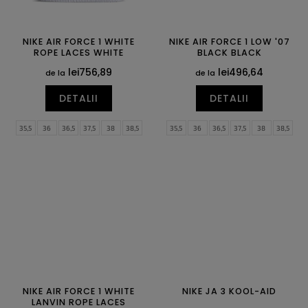
NIKE AIR FORCE 1 WHITE
NIKE AIR FORCE 1 LOW '07
ROPE LACES WHITE
BLACK BLACK
lei756,89
lei496,64
de la
de la
DETALII
DETALII
35,5
36
36,5
37,5
38
38,5
35,5
36
36,5
37,5
38
38,5
39
40
40,5
41
42
42,5
39
40
40,5
41
42
42,5
43
44
44,5
45
45,5
46
43
44
44,5
45
45,5
46
47
47,5
47
47,5
NIKE AIR FORCE 1 WHITE
NIKE JA 3 KOOL-AID
LANVIN ROPE LACES