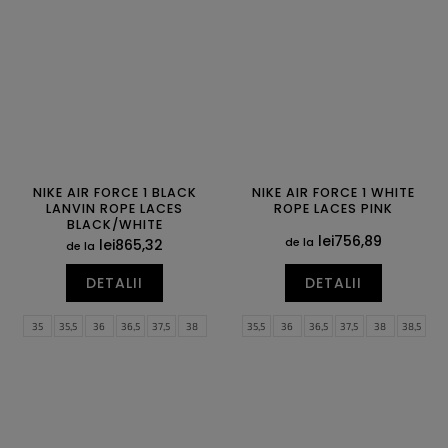
44,5
45
45,5
46
47
47,5
43
44
44,5
NIKE AIR FORCE 1 BLACK
NIKE AIR FORCE 1 WHITE
LANVIN ROPE LACES
ROPE LACES PINK
BLACK/WHITE
lei756,89
de la
lei865,32
de la
DETALII
DETALII
35
35,5
36
36,5
37,5
38
35,5
36
36,5
37,5
38
38,5
38,5
39
40
40,5
41
42
39
40
40,5
41
42
42,5
42,5
43
44
44,5
45
45,5
43
44
44,5
45
45,5
46
46
47
47
47,5