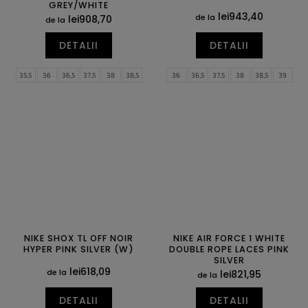
GREY/WHITE
lei943,40
de la
lei908,70
de la
DETALII
DETALII
35,5
36
36,5
37,5
38
38,5
36
36,5
37,5
38
38,5
39
39
40
40,5
41
42
42,5
40
40,5
41
42
42,5
43
43
44
44,5
45
45,5
46
44
44,5
45
45,5
46
47
47
47,5
47,5
48,5
NIKE SHOX TL OFF NOIR
NIKE AIR FORCE 1 WHITE
HYPER PINK SILVER (W)
DOUBLE ROPE LACES PINK
SILVER
lei618,09
de la
lei821,95
de la
DETALII
DETALII