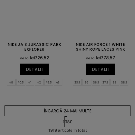
NIKE JA 3 JURASSIC PARK
NIKE AIR FORCE 1 WHITE
EXPLORER
SHINY ROPE LACES PINK
lei726,52
lei778,57
de la
de la
DETALII
DETALII
40
40,5
41
42
42,5
43
35,5
36
36,5
37,5
38
38,5
44
44,5
45
45,5
46
47
39
40
40,5
41
42
42,5
47,5
48,5
49,5
43
44
44,5
45
45,5
46
47
47,5
ÎNCARCĂ 24 MAI MULTE
1
80
C
P
1919
articole în total
o
a