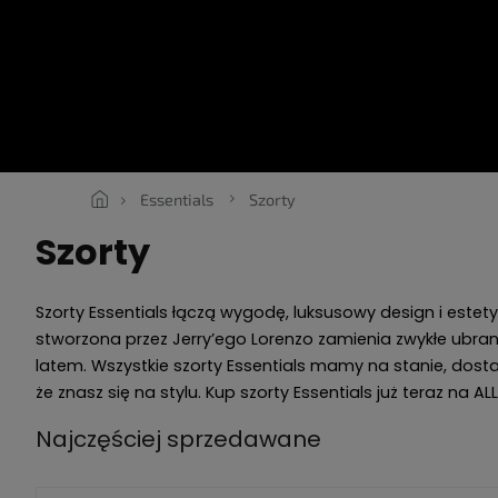
Przejść
do
treści
SNEAKERS
ROPE LACES
ESSENTIALS
ODZIEŻ
VOU
Essentials
Szorty
Szorty
Szorty Essentials łączą wygodę, luksusowy design i estety
stworzona przez Jerry’ego Lorenzo zamienia zwykłe ubrani
latem. Wszystkie szorty Essentials mamy na stanie, dostar
że znasz się na stylu. Kup szorty Essentials już teraz na A
Najczęściej sprzedawane