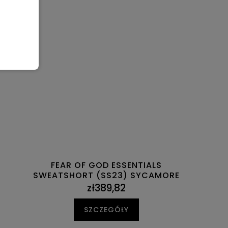
FEAR OF GOD ESSENTIALS
SWEATSHORT (SS23) SYCAMORE
zł389,82
SZCZEGÓŁY