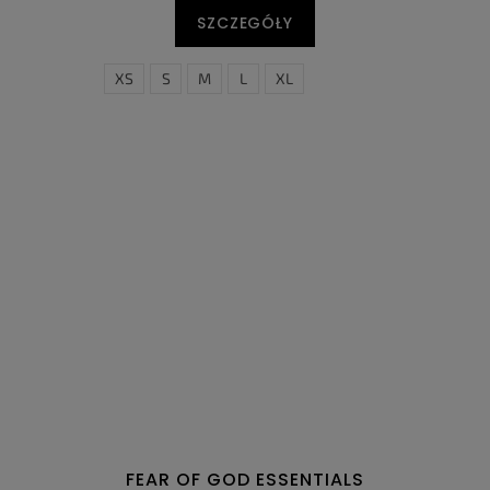
SZCZEGÓŁY
XS
S
M
L
XL
FEAR OF GOD ESSENTIALS