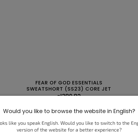
FEAR OF GOD ESSENTIALS
SWEATSHORT (SS23) CORE JET
BLACK
zł389,82
SZCZEGÓŁY
Would you like to browse the website in English?
ooks like you speak English. Would you like to switch to the En
XS
S
M
L
XL
version of the website for a better experience?