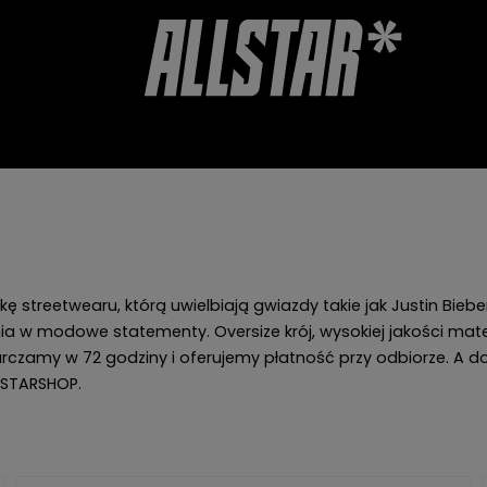
CHERY
AKCESORIA
OPINIE O SKLEPIE
kę streetwearu, którą uwielbiają gwiazdy takie jak Justin Bieb
a w modowe statementy. Oversize krój, wysokiej jakości mater
czamy w 72 godziny i oferujemy płatność przy odbiorze. A do te
LLSTARSHOP.