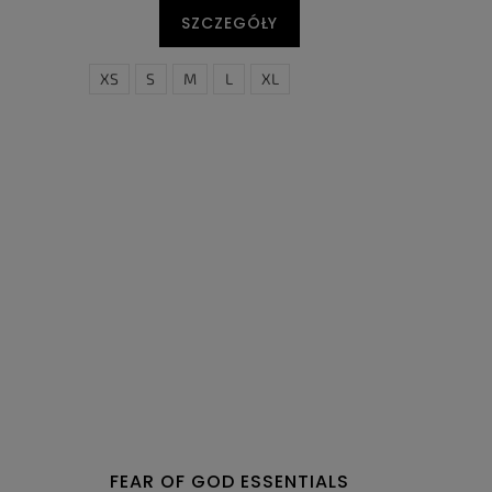
SZCZEGÓŁY
XS
S
M
L
XL
FEAR OF GOD ESSENTIALS