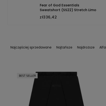
Fear of God Essentials
Sweatshort (SS22) Stretch Limo
zł336,42
S
o
Najczęściej sprzedawane
Najtańsze
Najdroższe
Alf
r
t
o
L
w
i
a
s
BEST SELLER
n
t
i
a
e
p
p
r
r
o
o
d