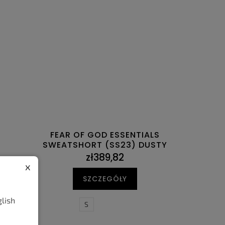
FEAR OF GOD ESSENTIALS
SWEATSHORT (SS23) DUSTY
zł389,82
x
SZCZEGÓŁY
glish
S