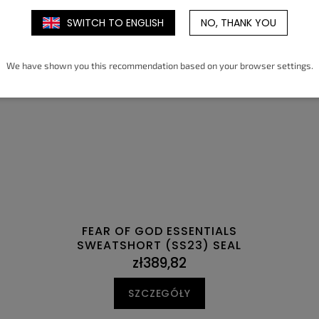
SWITCH TO ENGLISH
NO, THANK YOU
We have shown you this recommendation based on your browser settings.
FEAR OF GOD ESSENTIALS
SWEATSHORT (SS23) SEAL
zł389,82
SZCZEGÓŁY