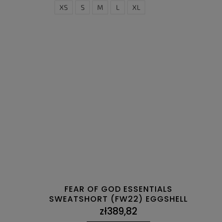
XS
S
M
L
XL
FEAR OF GOD ESSENTIALS
SWEATSHORT (FW22) EGGSHELL
zł389,82