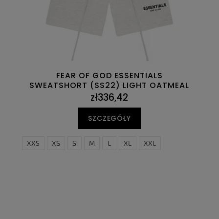
FEAR OF GOD ESSENTIALS
SWEATSHORT (SS22) LIGHT OATMEAL
zł336,42
SZCZEGÓŁY
XXS
XS
S
M
L
XL
XXL