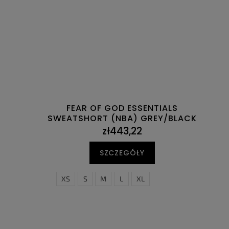
FEAR OF GOD ESSENTIALS
SWEATSHORT (NBA) GREY/BLACK
zł443,22
SZCZEGÓŁY
XS
S
M
L
XL