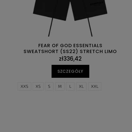
d
u
u
k
k
t
t
ó
ó
w
w
FEAR OF GOD ESSENTIALS
SWEATSHORT (SS22) STRETCH LIMO
zł336,42
SZCZEGÓŁY
XXS
XS
S
M
L
XL
XXL