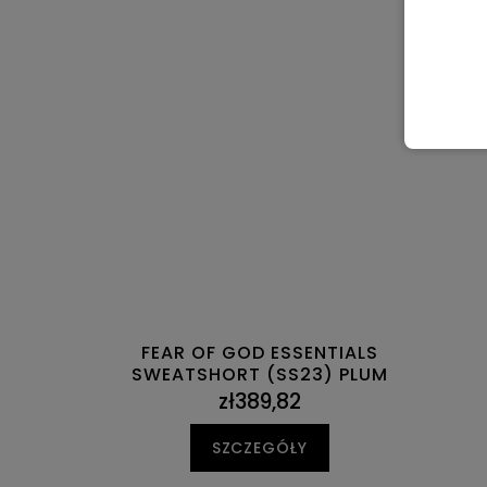
FEAR OF GOD ESSENTIALS
SWEATSHORT (SS23) PLUM
zł389,82
SZCZEGÓŁY