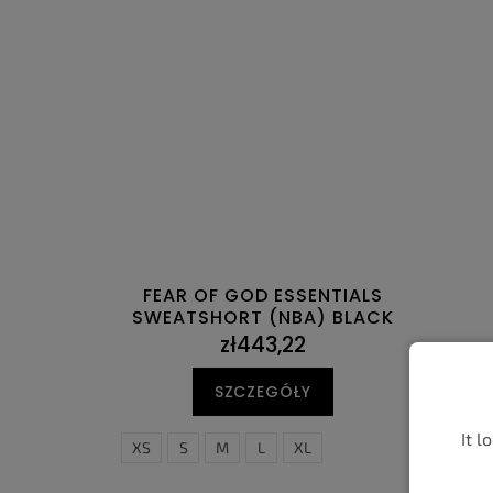
FEAR OF GOD ESSENTIALS
SWEATSHORT (NBA) BLACK
zł443,22
SZCZEGÓŁY
It l
XS
S
M
L
XL