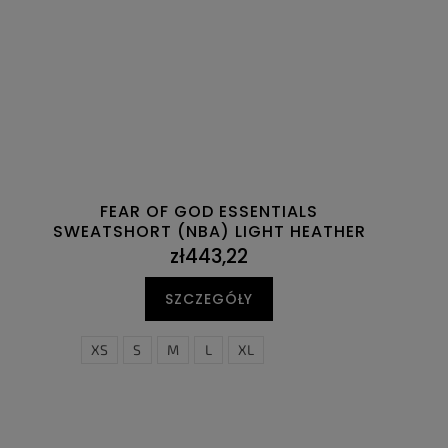
FEAR OF GOD ESSENTIALS
SWEATSHORT (NBA) LIGHT HEATHER
zł443,22
SZCZEGÓŁY
XS
S
M
L
XL