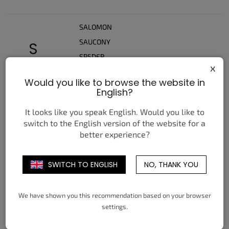
SALOMON
SAUCONY
S
SP5DER
x
SUPREME
Would you like to browse the website in
English?
T
TIMBERLAND
It looks like you speak English. Would you like to
switch to the English version of the website for a
better experience?
U
UGG
SWITCH TO ENGLISH
NO, THANK YOU
We have shown you this recommendation based on your browser
V
VANS
settings.