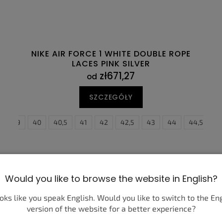
NIKE AIR FORCE 1 WHITE DOUBLE ROPE
LACES PINK SILVER
zł671,27
od
SZCZEGÓŁY
45
39
45,5
40
46
40,5
47
41
47,5
42
36,5
42,5
37,5
43
38
44
38,5
44,5
39
4
Would you like to browse the website in English?
ooks like you speak English. Would you like to switch to the En
version of the website for a better experience?