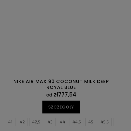
NIKE AIR MAX 90 COCONUT MILK DEEP
ROYAL BLUE
zł777,54
od
SZCZEGÓŁY
5
47
41
47,5
42
42,5
43
44
44,5
45
45,5
46
4