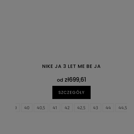
NIKE JA 3 LET ME BE JA
zł699,61
od
SZCZEGÓŁY
8,5
39
40
40,5
41
42
42,5
38,5
43
44
39
40
44,5
4