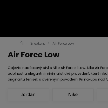
Przejść
do
treści
SNEAKERS
ROPE LACES
ESSENTIALS
ODZIEŻ
VOU
Sneakers
Air Force Low
Air Force Low
Objevte nadčasový styl s Nike Air Force 1 Low. Nike Air 
odolnost a elegantní minimalistické provedení, které nikd
originalitu tenisek s ověřeným původem. Při nákupu nad
Jordan
Nike