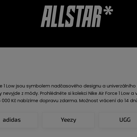
CHERY
AKCESORIA
OPINIE O SKLEPIE
Force 1 Low jsou symbolem nadčasového designu a univerzálního 
y nevyjde z módy. Prohlédněte si kolekci Nike Air Force 1 Low a
 5 000 Kč nabízíme dopravu zdarma. Možnost vrácení do 14 dnů
adidas
Yeezy
UGG