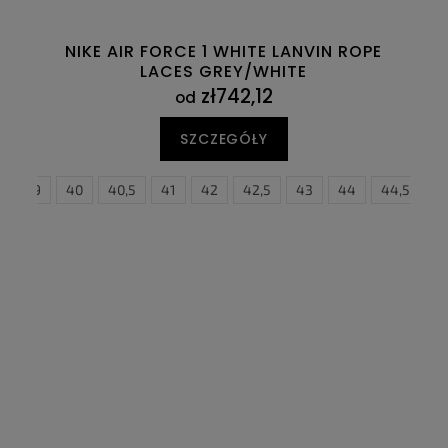
NIKE AIR FORCE 1 WHITE LANVIN ROPE
LACES GREY/WHITE
zł742,12
od
SZCZEGÓŁY
45
39
45,5
40
46
40,5
47
41
36
47,5
42
36,5
42,5
37,5
43
38
44
38,5
44,5
39
4