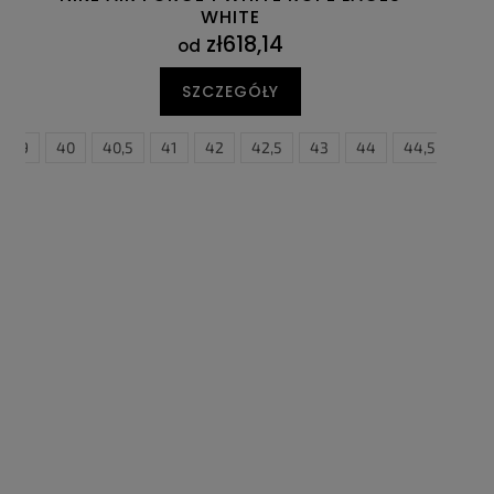
WHITE
zł618,14
od
SZCZEGÓŁY
5
39
45,5
40
46
40,5
47
41
47,5
42
42,5
43
44
44,5
45