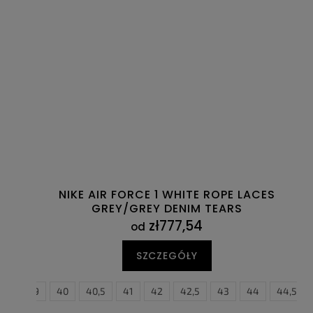
NIKE AIR FORCE 1 WHITE ROPE LACES
GREY/GREY DENIM TEARS
zł777,54
od
SZCZEGÓŁY
8,5
39
40
40,5
41
42
42,5
38,5
43
44
39
40
44,5
4