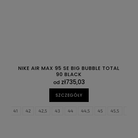
NIKE AIR MAX 95 SE BIG BUBBLE TOTAL
90 BLACK
zł735,03
od
SZCZEGÓŁY
0,5
45
41
45,5
42
46
42,5
47
35
43
47,5
35,5
44
44,5
36
36,5
45
45,5
37,5
38
46