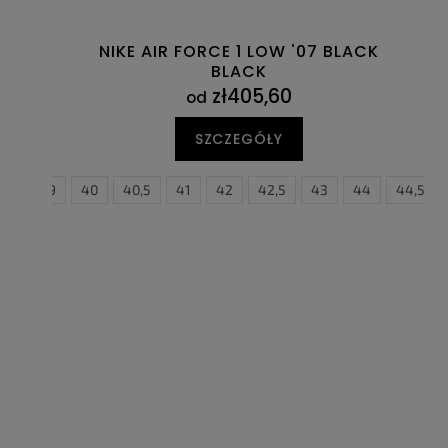
NIKE AIR FORCE 1 LOW '07 BLACK
BLACK
zł405,60
od
SZCZEGÓŁY
8,5
39
40
40,5
41
35,5
42
36
42,5
36,5
43
37,5
44
38
44,5
38,5