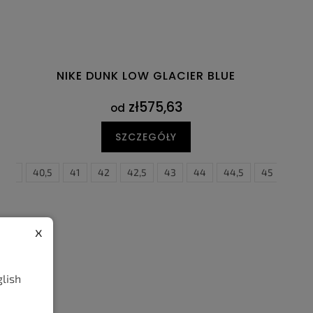
NIKE DUNK LOW GLACIER BLUE
zł575,63
od
SZCZEGÓŁY
5
40
45,5
40,5
46
41
47
42
47,5
42,5
43
44
44,5
45
45,5
x
glish