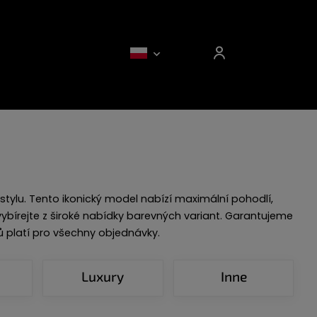
stylu. Tento ikonický model nabízí maximální pohodlí,
 vybírejte z široké nabídky barevných variant. Garantujeme
 platí pro všechny objednávky.
Luxury
Inne