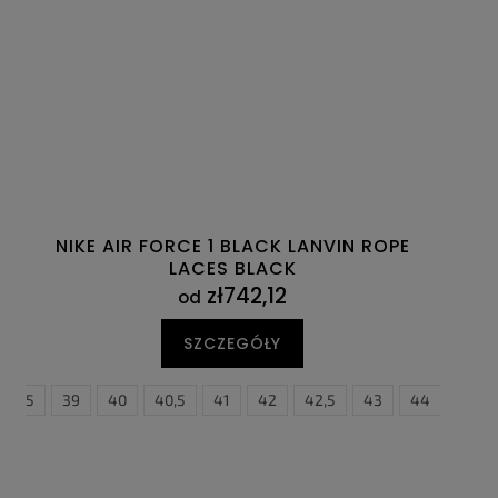
NIKE AIR FORCE 1 BLACK LANVIN ROPE
LACES BLACK
zł742,12
od
SZCZEGÓŁY
38,5
47
47,5
39
40
40,5
41
42
42,5
43
44
44,5