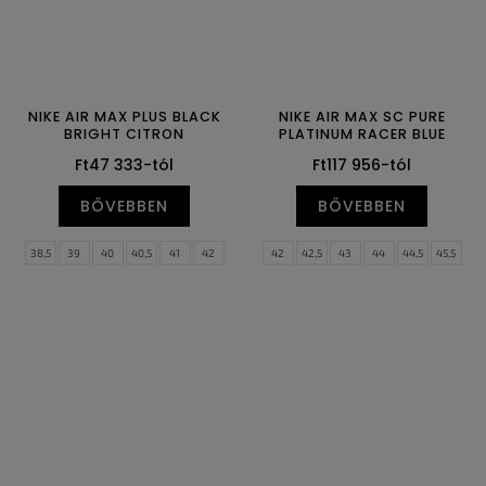
NIKE AIR MAX PLUS BLACK
NIKE AIR MAX SC PURE
BRIGHT CITRON
PLATINUM RACER BLUE
Ft47 333-tól
Ft117 956-tól
BŐVEBBEN
BŐVEBBEN
38,5
39
40
40,5
41
42
42
42,5
43
44
44,5
45,5
42,5
43
44
44,5
45
45,5
46
47
47,5