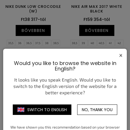
NIKE DUNK LOW CROCODILE
NIKE AIR MAX 2017 WHITE
(W)
BLACK
Ft38 317-tól
Ft59 354-tól
BŐVEBBEN
BŐVEBBEN
35,5
36
36,5
37,5
38
38,5
38,5
39
40
40,5
41
42
39
40
40,5
41
42
42,5
42,5
43
44
44,5
45
45,5
x
43
44
44,5
Would you like to browse the website in
English?
It looks like you speak English. Would you like to
switch to the English version of the website for a
better experience?
SWITCH TO ENGLISH
NO, THANK YOU
NIKE DUNK LOW PROTRO
CONVERSE CHUCK TAYLOR
KOBE BRYANT DRAFT DAY
ALL STAR THROWBACK
LOW ARCHIVE LEAF CAMO
Ft62 960-tól
Ft66 867-tól
We have shown you this recommendation based on your browser