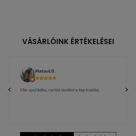
40,5
41
42
42,5
44
44,5
42,5
43
44
44,5
45
45,5
45
45,5
47
47,5
46
47
47,5
VÁSÁRLÓINK ÉRTÉKELÉSEI
Matouš D.
Previous
Next
Vše vpořádku, rychlé dodání a top kvalita.