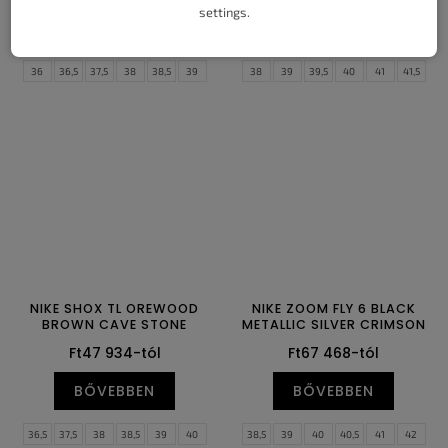
settings.
BŐVEBBEN
BŐVEBBEN
36
36,5
37,5
38
38,5
39
38
39
39,5
40
41
41,5
40
40,5
41
42
42,5
43
42
42,5
43
44
44,5
45
44
44,5
45
45,5
46
47
46
47,5
48,5
NIKE SHOX TL OREWOOD
NIKE ZOOM FLY 6 BLACK
BROWN CAVE STONE
METALLIC SILVER CRIMSON
Ft47 934-tól
Ft67 468-tól
BŐVEBBEN
BŐVEBBEN
36,5
37,5
38
38,5
39
40
38,5
39
40
40,5
41
42