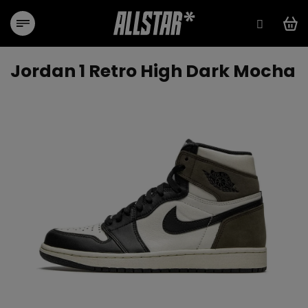
Ugrás
a
fő
tartalomhoz
Jordan 1 Retro High Dark Mocha