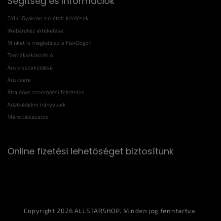
Segítség és információk
GYIK: Gyakran Ismételt Kérdések
Webáruház értékelése
Minket is megtalálsz a FlexDogon!
Termékreklamáció
Áru visszaküldése
Áru csere
Általános szerződési feltételek
Adatvédelmi irányelvek
Mérettáblázatok
Online fizetési lehetőséget biztosítunk
Copyright 2026
ALLSTARSHOP
. Minden jog fenntartva.