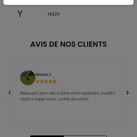
Y
YEEZY
AVIS DE NOS CLIENTS
Anwar I.
Previous
Next
Nakoupil jsem zde a jsem velmi spokojen, kvalitní
zboží a super ceny, rychlé doručení.