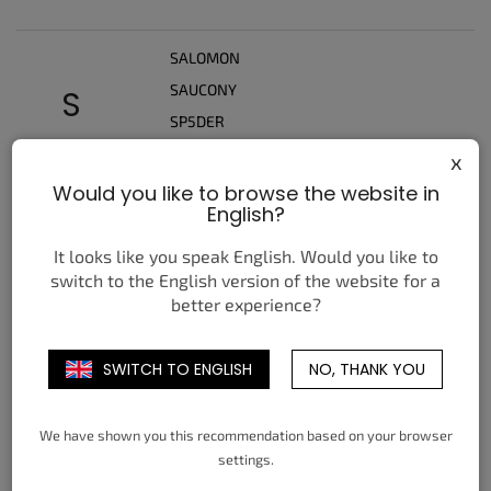
SALOMON
SAUCONY
S
SP5DER
SUPREME
x
Would you like to browse the website in
English?
T
TIMBERLAND
It looks like you speak English. Would you like to
switch to the English version of the website for a
better experience?
U
UGG
SWITCH TO ENGLISH
NO, THANK YOU
V
We have shown you this recommendation based on your browser
VANS
settings.