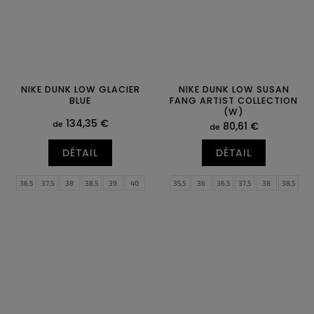
NIKE DUNK LOW GLACIER
NIKE DUNK LOW SUSAN
BLUE
FANG ARTIST COLLECTION
(W)
134,35 €
de
80,61 €
de
DÉTAIL
DÉTAIL
36,5
37,5
38
38,5
39
40
35,5
36
36,5
37,5
38
38,5
40,5
41
42
42,5
43
44
39
40
40,5
41
42
42,5
44,5
45
45,5
46
47
47,5
43
44
44,5