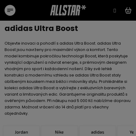
Aller
au
contenu
adidas Ultra Boost
Objevte inovaci a pohodlí s adidas Ultra Boost. adidas Ultra
Boost jsou navrženy pro maximální výkon a komfort. Tento
model kombinuje pokročilou technologii Boost, která poskytuje
vynikající odpružení a návrat energie, s prémiovým designem
vhodným pro sport i každodenní nošení. Díky své lehké
konstrukci a modernímu vzhledu se adidas Ultra Boost staly
oblíbeným kouskem mezi běžci i milovníky stylu. Prohlédněte si
kolekci adidas Ultra Boost a vybírejte z exkluzivních barevných
variant a limitovaných edic. Garantujeme originalitu produktů s
ověřeným původem. Při nákupu nad 5 000 Kč nabízíme dopravu
zdarma. Možnost vrácení do 14 dnů platí pro všechny
objednávky.
Jordan
Nike
adidas
Ye