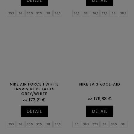
DÉTAIL
DÉTAIL
35,5
36
36,5
37,5
38
38,5
35,5
36
36,5
37,5
38
38,5
39
40
40,5
41
42
42,5
39
40
40,5
41
42
42,5
43
44
44,5
45
45,5
46
43
44
44,5
45
45,5
46
47
47,5
47
47,5
NIKE AIR FORCE 1 WHITE
NIKE JA 3 KOOL-AID
LANVIN ROPE LACES
GREY/WHITE
179,83 €
de
173,21 €
de
DÉTAIL
DÉTAIL
35,5
36
36,5
37,5
38
38,5
36
36,5
37,5
38
38,5
39
39
40
40,5
41
42
42,5
40
40,5
41
42
42,5
43