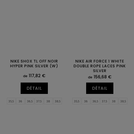
43
44
44,5
45
45,5
46
44
44,5
45
45,5
46
47
47
47,5
47,5
48,5
NIKE SHOX TL OFF NOIR
NIKE AIR FORCE 1 WHITE
HYPER PINK SILVER (W)
DOUBLE ROPE LACES PINK
SILVER
117,82 €
de
156,68 €
de
DÉTAIL
DÉTAIL
35,5
36
36,5
37,5
38
38,5
35,5
36
36,5
37,5
38
38,5
39
40
40,5
41
42
42,5
39
40
40,5
41
42
42,5
43
44
44,5
45
45,5
46
43
44
44,5
45
45,5
46
47
47,5
47
47,5