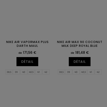
46
47
47
47,5
NIKE AIR VAPORMAX PLUS
NIKE AIR MAX 90 COCONUT
DARTH MAUL
MILK DEEP ROYAL BLUE
171,56 €
181,48 €
de
de
DÉTAIL
DÉTAIL
38,5
39
40
40,5
41
42
38,5
39
40
40,5
41
42
42,5
43
44
44,5
45
45,5
42,5
43
44
44,5
45
45,5
46
47
47,5
46
47
47,5