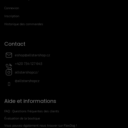
e
e
s
Connexion
d
l
d
i
Inscription
s
e
Historique des commandes
t
p
e
a
s
g
Contact
e
eshop
@
allstarshop.cz
+420 734 127 643
allstarshopcz/
@allstarshopcz
Aide et informations
FAQ : Questions fréquentes des clients
Évaluation de la boutique
Vous pouvez également nous trouver sur FlexDog !