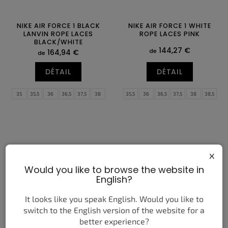
NIKE AIR FORCE 1 BLACK
NIKE AIR FORCE 1 WHITE
LANVIN ROPE LACES
ROPE LACES PINK
BLACK/WHITE
144,27 €
de
164,94 €
de
DÉTAIL
DÉTAIL
35
35,5
36
36,5
37,5
38
35,5
36
36,5
37,5
38
38,5
38,5
39
40
40,5
41
42
39
40
40,5
41
42
42,5
42,5
43
44
44,5
45
45,5
43
44
44,5
45
45,5
46
46
47
47
47,5
x
Would you like to browse the website in
English?
It looks like you speak English. Would you like to
switch to the English version of the website for a
ADIDAS YEEZY FOAM RNR
NIKE AIR MAX 90 ZEST T90
better experience?
MX GRANITE
LASER