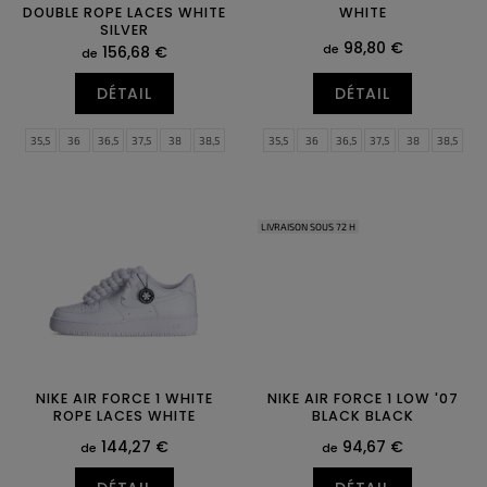
u
DOUBLE ROPE LACES WHITE
WHITE
i
SILVER
t
98,80 €
de
156,68 €
de
s
DÉTAIL
DÉTAIL
35,5
36
36,5
37,5
38
38,5
35,5
36
36,5
37,5
38
38,5
39
40
40,5
41
42
42,5
39
40
40,5
41
42
42,5
43
44
44,5
45
45,5
46
43
44
44,5
45
45,5
46
47
47,5
47
47,5
LIVRAISON SOUS 72 H
NIKE AIR FORCE 1 WHITE
NIKE AIR FORCE 1 LOW '07
ROPE LACES WHITE
BLACK BLACK
144,27 €
94,67 €
de
de