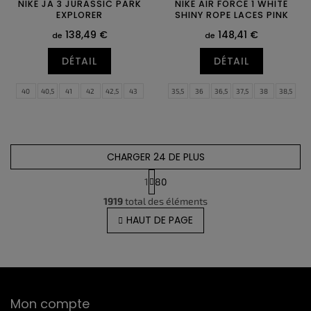
NIKE JA 3 JURASSIC PARK
NIKE AIR FORCE 1 WHITE
EXPLORER
SHINY ROPE LACES PINK
138,49 €
148,41 €
de
de
DÉTAIL
DÉTAIL
40
40,5
41
42
42,5
43
35,5
36
36,5
37,5
38
38,5
44
44,5
45
45,5
46
47
39
40
40,5
41
42
42,5
47,5
48,5
49,5
43
44
44,5
45
45,5
46
47
47,5
CHARGER 24 DE PLUS
1
80
C
P
1919
total des éléments
o
a
g
n
HAUT DE PAGE
i
t
n
r
a
ô
t
l
i
o
e
P
n
d
Mon compte
i