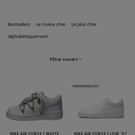
T
r
Bestsellers
Le moins cher
Le plus cher
i
d
Alphabétiquement
e
s
L
p
Filtre ouvert
i
r
s
o
t
d
e
u
LIVRAISON SOUS 72 H
d
i
e
t
s
s
p
r
o
d
NIKE AIR FORCE 1 WHITE
NIKE AIR FORCE 1 LOW '07