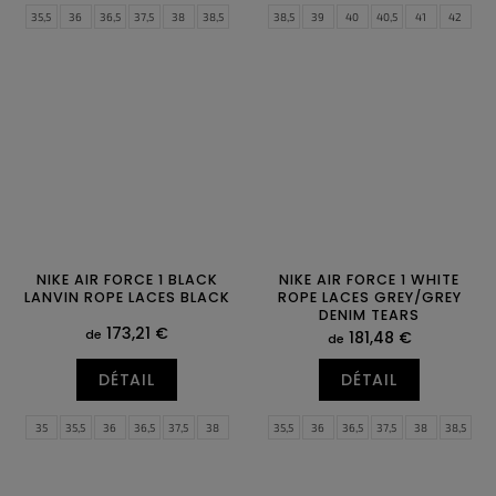
35,5
36
36,5
37,5
38
38,5
38,5
39
40
40,5
41
42
39
40
40,5
41
42
42,5
42,5
43
44
44,5
45
45,5
43
44
44,5
45
45,5
46
46
47
47,5
47
47,5
NIKE AIR FORCE 1 BLACK
NIKE AIR FORCE 1 WHITE
LANVIN ROPE LACES BLACK
ROPE LACES GREY/GREY
DENIM TEARS
173,21 €
de
181,48 €
de
DÉTAIL
DÉTAIL
35
35,5
36
36,5
37,5
38
35,5
36
36,5
37,5
38
38,5
38,5
39
40
40,5
41
42
39
40
40,5
41
42
42,5
42,5
43
44
44,5
45
45,5
43
44
44,5
45
45,5
46