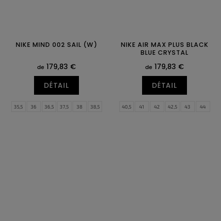
NIKE MIND 002 SAIL (W)
NIKE AIR MAX PLUS BLACK
BLUE CRYSTAL
179,83 €
179,83 €
de
de
DÉTAIL
DÉTAIL
35,5
36
36,5
37,5
38
38,5
40,5
41
42
42,5
43
44
39
40
40,5
41
42
42,5
44,5
45
45,5
46
47
47,5
43
44
44,5
48,5
49,5