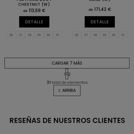
CHESTNUT (W)
171,42 €
de
113,59 €
de
DETALLE
DETALLE
36
37
38
39
40
41
36
37
38
39
40
41
42
43
42
43
CARGAR 7 MÁS
1
2
C
P
31
total de elementos
o
a
g
n
ARRIBA
i
t
n
r
a
o
c
l
i
ó
e
RESEÑAS DE NUESTROS CLIENTES
n
s
d