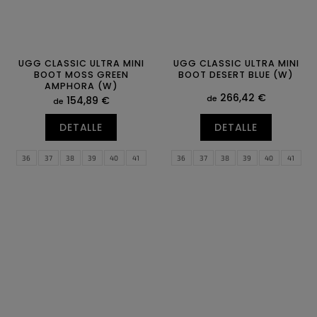
UGG CLASSIC ULTRA MINI
UGG CLASSIC ULTRA MINI
BOOT MOSS GREEN
BOOT DESERT BLUE (W)
AMPHORA (W)
266,42 €
de
154,89 €
de
DETALLE
DETALLE
36
37
38
39
40
41
36
37
38
39
40
41
42
43