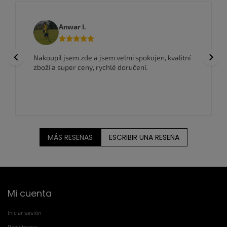
e
l
i
Anwar I.
s
t
a
Previous
Next
Nakoupil jsem zde a jsem velmi spokojen, kvalitní
d
zboží a super ceny, rychlé doručení.
o
MÁS RESEÑAS
ESCRIBIR UNA RESEÑA
P
Mi cuenta
i
e
Iniciar sesión
d
Registrarse