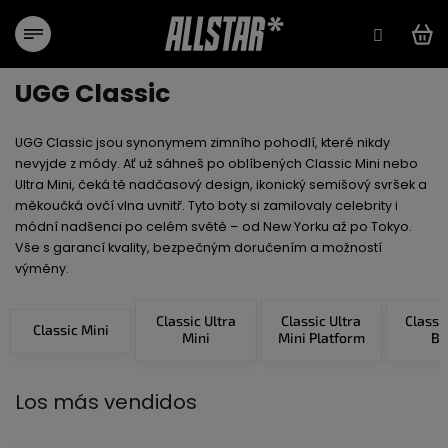
Ir
al
contenido
UGG Classic
UGG Classic jsou synonymem zimního pohodlí, které nikdy
nevyjde z módy. Ať už sáhneš po oblíbených Classic Mini nebo
Ultra Mini, čeká tě nadčasový design, ikonický semišový svršek a
měkoučká ovčí vlna uvnitř. Tyto boty si zamilovaly celebrity i
módní nadšenci po celém světě – od New Yorku až po Tokyo.
Vše s garancí kvality, bezpečným doručením a možností
výměny.
Classic Ultra
Classic Ultra
Classi
Classic Mini
Mini
Mini Platform
Bo
Los más vendidos