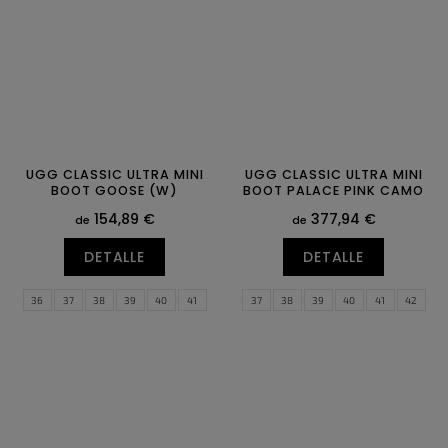
UGG CLASSIC ULTRA MINI
UGG CLASSIC ULTRA MINI
BOOT GOOSE (W)
BOOT PALACE PINK CAMO
154,89 €
377,94 €
de
de
DETALLE
DETALLE
36
37
38
39
40
41
37
38
39
40
41
42
42
43
43
44
45