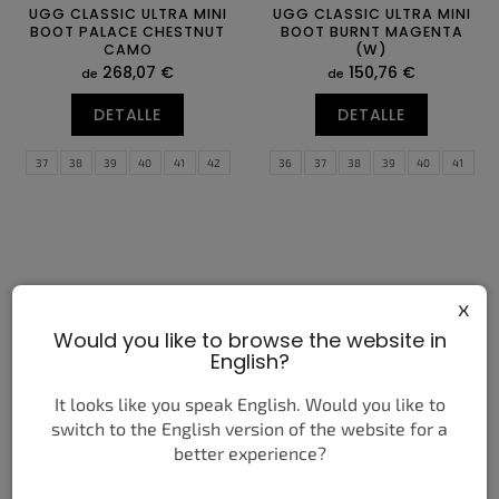
UGG CLASSIC ULTRA MINI
UGG CLASSIC ULTRA MINI
BOOT PALACE CHESTNUT
BOOT BURNT MAGENTA
CAMO
(W)
268,07 €
150,76 €
de
de
DETALLE
DETALLE
37
38
39
40
41
42
36
37
38
39
40
41
43
44
45
46
42
43
x
Would you like to browse the website in
English?
It looks like you speak English. Would you like to
switch to the English version of the website for a
UGG CLASSIC ULTRA MINI
UGG CLASSIC ULTRA MINI
BOOT DUSTED COCOA
PLATFORM BOOT BURNT
better experience?
CEDAR (W)
222,64 €
de
168,94 €
de