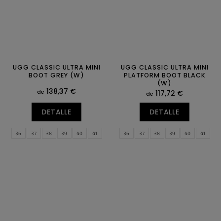
UGG CLASSIC ULTRA MINI
UGG CLASSIC ULTRA MINI
BOOT GREY (W)
PLATFORM BOOT BLACK
(W)
138,37 €
de
117,72 €
de
DETALLE
DETALLE
36
37
38
39
40
41
36
37
38
39
40
41
42
43
42
43