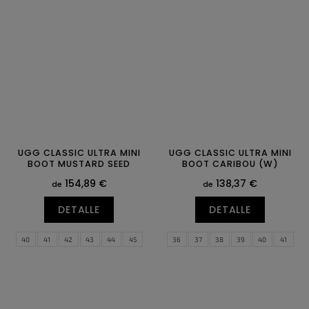
42
UGG CLASSIC ULTRA MINI
UGG CLASSIC ULTRA MINI
BOOT MUSTARD SEED
BOOT CARIBOU (W)
154,89 €
138,37 €
de
de
DETALLE
DETALLE
40
41
42
43
44
45
36
37
38
39
40
41
46
42
43