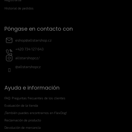
e
p
Historial de pedidos
á
g
i
Póngase en contacto con
n
a
eshop
@
allstarshop.cz
+420 734 127 643
allstarshopcz/
@allstarshopcz
Ayuda e información
FAQ: Preguntas frecuentes de los clientes
Evaluación de la tienda
¡También puedes encontrarnos en FlexDog!
Reclamación de producto
Devolución de mercancía