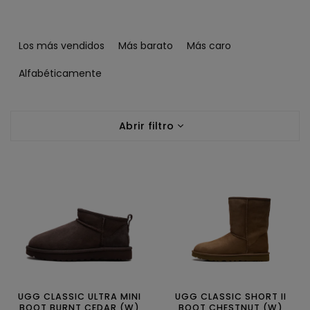
C
l
Los más vendidos
Más barato
Más caro
a
s
Alfabéticamente
i
f
L
i
Abrir filtro
i
c
s
a
t
c
a
i
d
ó
e
n
p
d
r
e
o
p
d
r
u
o
c
UGG CLASSIC ULTRA MINI
UGG CLASSIC SHORT II
d
BOOT BURNT CEDAR (W)
BOOT CHESTNUT (W)