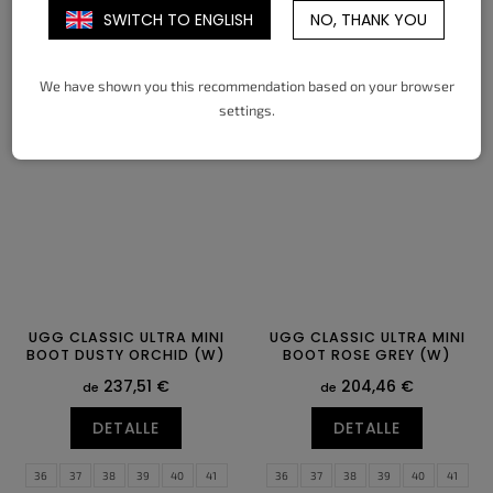
SWITCH TO ENGLISH
NO, THANK YOU
DETALLE
DETALLE
40
41
42
43
44
45
36
37
38
39
40
41
We have shown you this recommendation based on your browser
46
42
43
settings.
UGG CLASSIC ULTRA MINI
UGG CLASSIC ULTRA MINI
BOOT DUSTY ORCHID (W)
BOOT ROSE GREY (W)
237,51 €
204,46 €
de
de
DETALLE
DETALLE
36
37
38
39
40
41
36
37
38
39
40
41