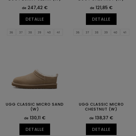
t
u
247,42 €
121,85 €
o
de
de
c
s
t
DETALLE
DETALLE
o
s
36
37
38
39
40
41
36
37
38
39
40
41
42
43
42
43
UGG CLASSIC MICRO SAND
UGG CLASSIC MICRO
(W)
CHESTNUT (W)
130,11 €
138,37 €
de
de
DETALLE
DETALLE