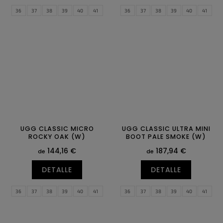
36
37
38
39
40
41
36
37
38
39
40
41
42
43
42
43
UGG CLASSIC MICRO
UGG CLASSIC ULTRA MINI
ROCKY OAK (W)
BOOT PALE SMOKE (W)
144,16 €
187,94 €
de
de
DETALLE
DETALLE
36
37
38
39
40
41
36
37
38
39
40
41
42
43
42
43