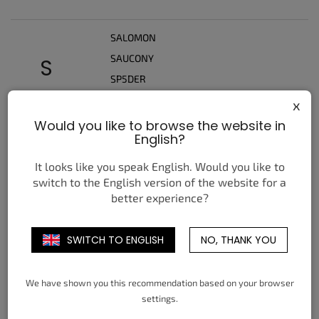
SALOMON
SAUCONY
S
SP5DER
SUPREME
x
Would you like to browse the website in
English?
T
TIMBERLAND
It looks like you speak English. Would you like to
switch to the English version of the website for a
better experience?
U
UGG
SWITCH TO ENGLISH
NO, THANK YOU
V
We have shown you this recommendation based on your browser
VANS
settings.