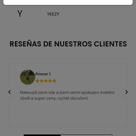
Y
YEEZY
RESEÑAS DE NUESTROS CLIENTES
Anwar I.
Previous
Next
Nakoupil jsem zde a jsem velmi spokojen, kvalitní
zboží a super ceny, rychlé doručení.