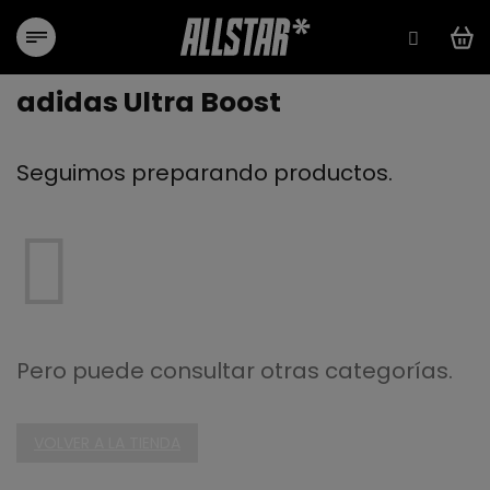
Ir
al
contenido
adidas Ultra Boost
Seguimos preparando productos.
Pero puede consultar otras categorías.
VOLVER A LA TIENDA