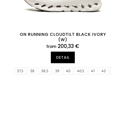
g
d
u
c
t
s
ON RUNNING CLOUDTILT BLACK IVORY
(W)
200,33 €
from
DETAIL
37
37,5
38
38,5
39
40
40,5
41
42
40
42,
40