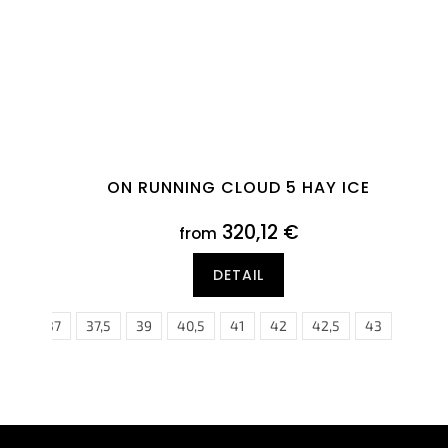
ON RUNNING CLOUD 5 HAY ICE
320,12 €
from
DETAIL
37
37,5
39
40,5
41
42
42,5
43
F