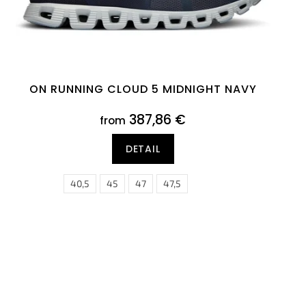
ON RUNNING CLOUD 5 MIDNIGHT NAVY
387,86 €
from
DETAIL
,5
40,5
45
47
47,5