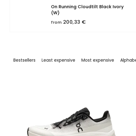
On Running Cloudtilt Black Ivory
(W)
200,33 €
from
P
r
Bestsellers
Least expensive
Most expensive
Alphabe
o
d
u
L
c
i
t
s
s
t
o
o
r
f
t
p
i
r
n
o