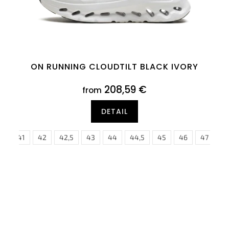
ON RUNNING CLOUDTILT BLACK IVORY
208,59 €
from
DETAIL
5
,5
43
41
42
42,5
43
44
44,5
45
46
47
47