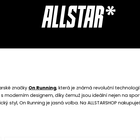
OUCHERS
ACCESSORIES
STORE RATING
arské značky
On Running
, která je známá revoluční technologi
s moderním designem, díky čemuž jsou ideální nejen na sport
istický styl, On Running je jasná volba. Na ALLSTARSHOP nakupu