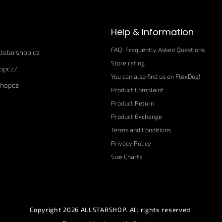
t
i
n
Help & Information
g
c
FAQ: Frequently Asked Questions
o
llstarshop.cz
n
Store rating
hopcz/
t
You can also find us on FlexDog!
r
shopcz
o
Product Complaint
l
Product Return
s
Product Exchange
Terms and Conditions
Privacy Policy
Size Charts
Copyright 2026
ALLSTARSHOP
. All rights reserved.