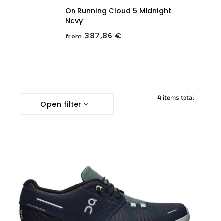
On Running Cloud 5 Midnight
Navy
387,86 €
from
4
items total
Open filter