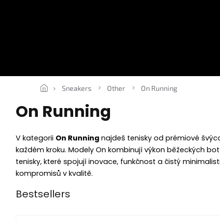
Skip
to
content
SNEAKERS
ROPE LACES
ESSENTIALS
CLOTHING
V
Sneakers
Other
On Running
On Running
V kategorii
On Running
najdeš tenisky od prémiové švýc
každém kroku. Modely On kombinují výkon běžeckých bot 
tenisky, které spojují inovace, funkčnost a čistý minimal
kompromisů v kvalitě.
Bestsellers