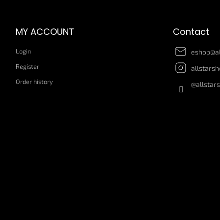
o
o
t
MY ACCOUNT
Contact
e
r
Login
eshop
@
a
Register
allstars
Order history
@allstar