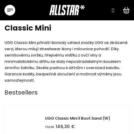
Skip
to
content
Classic Mini
UGG Classic Mini přináší ikonický vzhled značky UGG ve zkrácené
verzi, kterou milují streetwear ikony i milovnice pohodlí. Díky
semišovému svršku, hřejivému vnitřku z ovčí vlny a
minimalistickému střihu se staly nepostradatelným kouskem
zimního šatníku. Skvěle padnou k džínům i oversized kabátu.
Garance kvality, bezpečné doručení a možnost výměny jsou
samozřejmostí.
Bestsellers
UGG Classic Mini II Boot Sand (W)
146,30 €
from