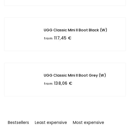
UGG Classic Mini II Boot Black (W)
117,45 €
from
UGG Classic Mini II Boot Grey (W)
138,06 €
from
P
r
Bestsellers
Least expensive
Most expensive
o