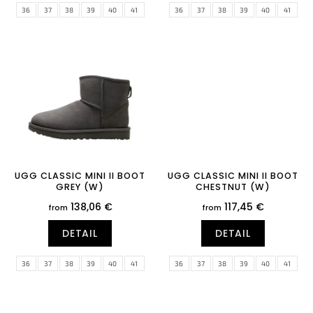
36
37
38
39
40
41
36
37
38
39
40
41
42
43
42
43
UGG CLASSIC MINI II BOOT
UGG CLASSIC MINI II BOOT
GREY (W)
CHESTNUT (W)
138,06 €
117,45 €
from
from
DETAIL
DETAIL
36
37
38
39
40
41
36
37
38
39
40
41
42
43
42
43