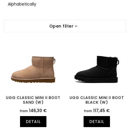
d
Alphabetically
u
c
L
t
Open filter
i
s
s
o
t
r
o
t
f
i
p
n
r
g
o
d
u
c
t
UGG CLASSIC MINI II BOOT
UGG CLASSIC MINI II BOOT
SAND (W)
BLACK (W)
s
146,30 €
117,45 €
from
from
DETAIL
DETAIL